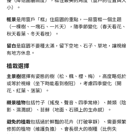
小）。
框景
是用窗戶「框」住庭園的重點，一扇窗框一個主題
（一棵樹、一塊石、一片天），隨季節變化（春天看花、
秋天看葉、冬天看枝）。
留白
是庭園不要種太滿，留下空地、石子、草地，讓視線
有地方休息。
植栽選擇
主景樹
選擇有姿態的樹（松、楓、櫻、梅），高度略低於
或等於視線（坐下時能看到樹冠），考慮四季變化（開
花、紅葉、落葉）。
襯景植物
包括竹子（搖曳、聲音、四季常綠）、蕨類（陰
影、濕潤感）、苔蘚（地面、石頭上的生命感）。
避免的植栽
包括過於鮮豔的花卉（打破寧靜）、需要頻繁
修剪的植物（維護負擔）、會長很大的樹種（比例失