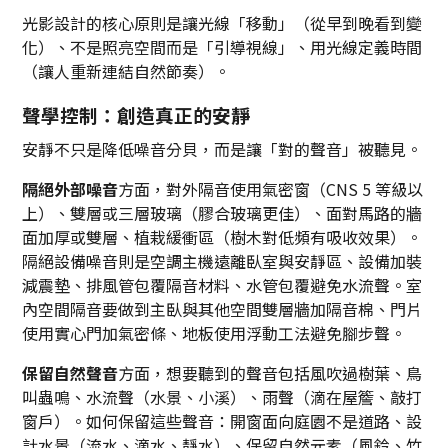
光影設計的核心原則是讓光線「移動」（從早到晚看到變
化）、不是照亮空間而是「引導視線」、用光線定義時間
（讓人重新連結自然節奏）。
聲學控制：創造真正的安靜
安靜不只是降低噪音分貝，而是讓「對的聲音」被聽見。
隔絕外部噪音
方面，對外隔音使用氣密窗（CNS 5 等級以
上）、雙層或三層玻璃（膠合玻璃更佳）、面對馬路的牆
面加厚或雙層、植栽緩衝區（樹木對低頻有吸收效果）。
隔絕設備噪音則是空調主機遠離臥室與安靜區、設備加裝
減震墊、排風管包覆隔音材料、水管包覆避免水流聲。室
內空間隔音要做到主臥與其他空間雙層牆加隔音棉、門片
使用實心門加氣密條、地板使用浮動工法避免腳步聲。
保留自然聲音
方面，想要聽到的聲音包括風吹過樹葉、鳥
叫蟲鳴、水流聲（水景、小溪）、雨聲（滴在屋簷、敲打
窗戶）。如何保留這些聲音：開窗面向庭園不是道路、設
計水景（流水、滴水、靜水）、保留自然元素（風鈴、竹