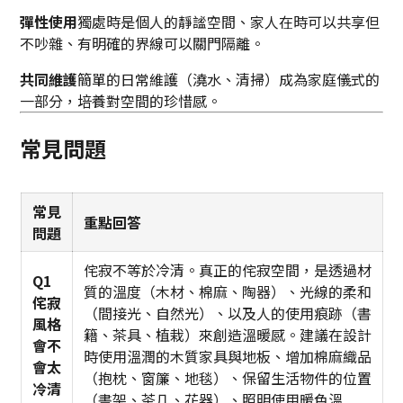
彈性使用
獨處時是個人的靜謐空間、家人在時可以共享但
不吵雜、有明確的界線可以關門隔離。
共同維護
簡單的日常維護（澆水、清掃）成為家庭儀式的
一部分，培養對空間的珍惜感。
常見問題
常見
重點回答
問題
侘寂不等於冷清。真正的侘寂空間，是透過材
Q1
質的溫度（木材、棉麻、陶器）、光線的柔和
侘寂
（間接光、自然光）、以及人的使用痕跡（書
風格
籍、茶具、植栽）來創造溫暖感。建議在設計
會不
時使用溫潤的木質家具與地板、增加棉麻織品
會太
（抱枕、窗簾、地毯）、保留生活物件的位置
冷清
（書架、茶几、花器）、照明使用暖色溫