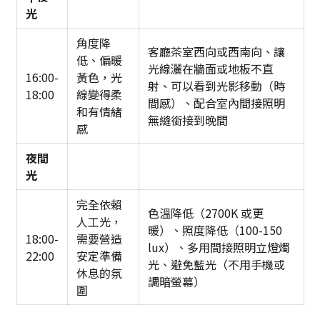
光
角度降
客廳茶室西向或西南向、讓
低、偏暖
光線灑在牆面或地板不直
16:00-
黃色，光
射、可以看到光影移動（時
18:00
線變得柔
間感）、配合室內間接照明
和有情緒
無縫銜接到晚間
感
夜間
光
完全依賴
色溫降低（2700K 或更
人工光，
暖）、照度降低（100-150
18:00-
需要營造
lux）、多用間接照明立燈燭
22:00
安定準備
光、避免藍光（不用手機或
休息的氛
調暗螢幕）
圍