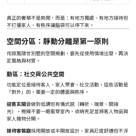
真正的奢華不是熱鬧，而是：有地方獨處、有地方接待但
不打擾家人、有秩序讓腦袋可以停下來。
空間分區：靜動分離是第一原則
侘寂風隱世別墅的空間規劃，要先從使用情境出發，再決
定風格與材質。
動區：社交與公共空間
功能定位是接待客人、家人聚會、社交活動，這些活動是
「對外」的，需要一定的體面與秩序。
迎賓玄關
要做到低調但有儀式感（轉折、端景、間接
光），視線不要一眼看穿室內，收納充足並將客人物品與
家人雜物分開。
接待客餐廳
採用開放或半開放設計，家具尺度舒適但不浮