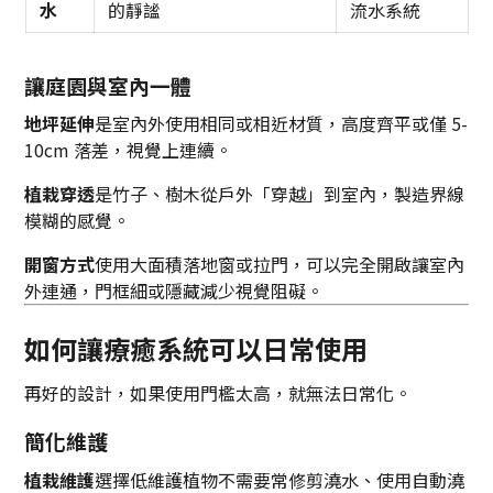
水
的靜謐
流水系統
讓庭園與室內一體
地坪延伸
是室內外使用相同或相近材質，高度齊平或僅 5-
10cm 落差，視覺上連續。
植栽穿透
是竹子、樹木從戶外「穿越」到室內，製造界線
模糊的感覺。
開窗方式
使用大面積落地窗或拉門，可以完全開啟讓室內
外連通，門框細或隱藏減少視覺阻礙。
如何讓療癒系統可以日常使用
再好的設計，如果使用門檻太高，就無法日常化。
簡化維護
植栽維護
選擇低維護植物不需要常修剪澆水、使用自動澆