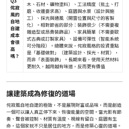
Q3
木、石材、礦物塗料）、工法精度（批土、打
侘寂
磨、收邊要求高）、庭園與水景（設計與施
風的
工）、採光與通風（開窗位置與尺寸的客製
自地
化）。相對節省的部分：裝飾很少（不需要複
自建
雜造型或昂貴裝飾品）、家具簡單（不需要歐
成本
式古典或訂製家具）、設備可彈性（智能系統
會很
可分階段）。總體來說，侘寂風格的投資重點
高
是「基礎做對」（建築設計、採光、材質），
嗎？
而非「表面裝飾」。長期來看，使用天然材料
更耐久，越用越有味道，反而更有價值
讓建築成為修復的道場
侘寂風自地自建的極致，不是展現財富或品味，而是創造
一個可以讓人真正停下來、恢復能量的空間。當光影有節
奏、聲音被控制、材質有溫度、視線有留白、庭園有生
命，這個家就不只是居住的地方，而是修築心靈的道場。