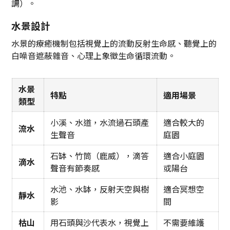
調）。
水景設計
水景的療癒機制包括視覺上的流動反射生命感、聽覺上的
白噪音遮蔽雜音、心理上象徵生命循環流動。
水景
特點
適用場景
類型
小溪、水道，水流過石頭產
適合較大的
流水
生聲音
庭園
石缽、竹筒（鹿威），滴答
適合小庭園
滴水
聲音有節奏感
或陽台
水池、水缽，反射天空與樹
適合冥想空
靜水
影
間
枯山
用石頭與沙代表水，視覺上
不需要維護