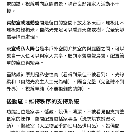
或閱讀，視線看向庭園借景，隔音良好讓家人活動不干
擾。
冥想室或運動空間
是留白的空間不放太多東西，地板用木
地板或榻榻米，自然光充足可以看到天空或樹，完全安靜
需要隔音處理。
茶室或私人陽台
是半戶外空間介於室內與庭園之間，可以
獨自一人也可以與家人共享，聽到水聲風聲鳥聲，配置簡
單的座位與矮桌。
重點設計原則是私密性高（看得到景但不被看到）、光線
柔和（自然光為主人工光為輔）、隔音完整（完全聽不到
外界）、視線單純（不要複雜的裝飾）。
後勤區：維持秩序的支持系統
功能定位是家事、儲藏、設備、清潔，不被看見但支持整
個家的運作。空間配置包括家事區（洗衣烘衣熨燙收
納）、儲藏室（大型物品季節性用品備用品）、設備間