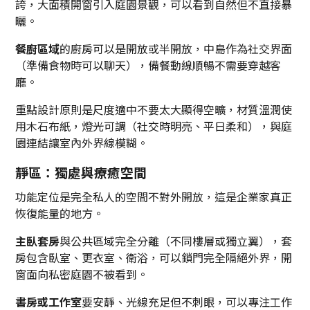
誇，大面積開窗引入庭園景觀，可以看到自然但不直接暴
曬。
餐廚區域
的廚房可以是開放或半開放，中島作為社交界面
（準備食物時可以聊天），備餐動線順暢不需要穿越客
廳。
重點設計原則是尺度適中不要太大顯得空曠，材質溫潤使
用木石布紙，燈光可調（社交時明亮、平日柔和），與庭
園連結讓室內外界線模糊。
靜區：獨處與療癒空間
功能定位是完全私人的空間不對外開放，這是企業家真正
恢復能量的地方。
主臥套房
與公共區域完全分離（不同樓層或獨立翼），套
房包含臥室、更衣室、衛浴，可以鎖門完全隔絕外界，開
窗面向私密庭園不被看到。
書房或工作室
要安靜、光線充足但不刺眼，可以專注工作