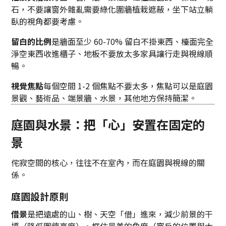
石，不要讓窗外雜亂需要綠化圍牆植栽遮蔽，坐下站立躺
臥的視角都要考慮。
留白的比例
是牆面至少 60-70% 留白不掛東西、檯面完全
淨空東西收進櫃子、地板不要放太多家具讓行走與視線順
暢。
視覺焦點
每個空間 1-2 個焦點不要太多，焦點可以是庭園
景觀、藝術品、端景牆、水景，其他地方保持簡潔。
庭園與水景：把「心」安置在固定的
景
侘寂空間的核心，往往不在室內，而在庭園與視線的關
係。
庭園設計原則
借景
是把遠處的山、樹、天空「借」進來，減少前景的干
擾（降低圍牆高度），框住最美的角度（窗戶的位置與大