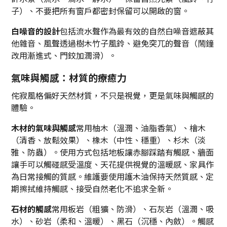
子）、不要把所有窗戶都密封保留可以開啟的窗。
白噪音的設計
包括流水聲作為最有效的自然白噪音遮蔽其
他雜音、風聲透過樹木竹子風鈴、避免突兀的聲音（鬧鐘
改用漸進式、門鉸加潤滑）。
氣味與觸感：材質的療癒力
侘寂風格偏好天然材質，不只是視覺，更是氣味與觸感的
體驗。
木材的氣味與觸感
常用柚木（溫潤、油脂香氣）、檜木
（清香、放鬆效果）、橡木（中性、穩重）、杉木（淡
雅、防蟲）。使用方式包括地板讓赤腳踩踏有觸感、牆面
讓手可以觸碰感受溫度、天花提供視覺的溫暖感、家具作
為日常接觸的質感。維護要使用護木油保持天然質感、定
期擦拭維持觸感、接受自然老化不追求全新。
石材的觸感
常用板岩（粗獷、防滑）、石灰岩（溫潤、吸
水）、砂岩（柔和、溫暖）、黑石（沉穩、內斂）。觸感