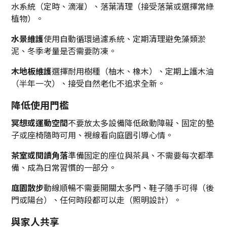
水系統（定時、滴灌）、落葉清理（接受落葉或選擇常綠
植物）。
水景維護
使用自動循環過濾系統、定期清理避免藻類淤
泥、冬季考量是否需要防凍。
木地板維護
選擇耐用樹種（柚木、橡木）、定期上護木油
（半年一次）、接受自然老化不追求全新。
降低使用門檻
冥想或運動空間
不要放太多設備降低啟動障礙、固定的墊
子或座椅隨時可用、視線看向庭園引導心情。
茶室或閱讀角落
準備固定的座位與茶具、不需要每次都準
備、成為日常習慣的一部分。
庭園散步
動線順暢不需要開關太多門、鞋子隨手可得（後
門或陽台）、任何時段都可以走（照明設計）。
與家人共享