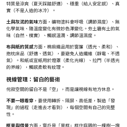
特質是涼爽（夏天踩踏舒適）、穩重（給人安定感）、真
實（不是人造的冰冷）。
土與灰泥的氣味
方面，礦物塗料會呼吸（調節濕度）、無
化學氣味、隨溫度變化有微妙色澤變化。夯土牆有土的氣
味（自然、樸實）、觸感溫潤、調節溫濕度。
布與紙的質感
方面，棉麻織品用於窗簾（透光、柔和）、
抱枕床品（舒適、透氣），要避免人造纖維（靜電、不透
氣）。和紙或宣紙用於燈罩（柔化光線）、拉門（半透光
的界線），觸感柔軟有紋理。
視線管理：留白的藝術
侘寂空間的留白不是「空」，而是讓視線有地方休息。
不要一眼看穿
，要使用轉折、隔屏、高低差，製造「發
現」的過程（走進去才看到），每個空間有自己的完整
性。
框景與借景
方面，窗戶是「景框」框住庭園的一棵樹一塊