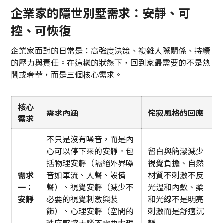
企業家的隱世別墅需求：安靜、可
控、可恢復
企業家面對的日常是：高強度決策、複雜人際關係、持續
的壓力與責任。在這樣的狀態下，回到家最需要的不是熱
鬧或奢華，而是三個核心需求。
核心
需求內涵
侘寂風格的回應
需求
不只是沒有噪音，而是內
心可以停下來的安靜。包
留白與簡潔減少
括物理安靜（隔絕外界噪
視覺負擔、自然
需求
音如車流、人聲、設備
材質不刺激不反
一：
聲）、視覺安靜（減少不
光溫和內斂、柔
安靜
必要的視覺刺激與裝
和光線不是明亮
飾）、心理安靜（空間的
刺激而是舒適沉
秩序感讓大腦不需要處理
靜