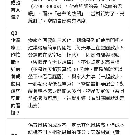
或沒
（2700-3000K）。侘寂強調的是「樸實的溫
有人
暖」，而非「奢華的熱鬧」。當材質對了、光
氣？
線對了，空間自然會有溫度
Q2
企業
療癒空間要能日常化，關鍵是降低使用門檻。
家工
建議從最簡單的開始（每天早上在庭園散步 5
作忙
分鐘或在茶室喝一杯茶）、固定時間與地點
碌，
（習慣建立需要規律）、不要設定太高目標
如何
（不是每天都要冥想 30 分鐘，而是隨時可以
養成
坐下來看看庭園）、與家人共享（一起散步、
使用
一起喝茶降低孤單感）。空間設計要配合：動
這些
線順暢不需要開關太多門、物品就定位（茶具
空間
坐墊隨時可用）、視覺引導（看到庭園就想走
的習
出去）
慣？
侘寂風格的成本不一定比其他風格高，但成本
結構不同。相對昂貴的部分：天然材質（實