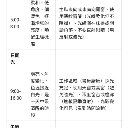
柔和、低
角度、偏
主臥東向或東南向開窗、使
暖色，逐
用薄紗窗簾（光線柔化但不
5:00-
漸增強的
阻擋）、光線灑在床邊或閱
8:00
亮度，喚
讀角落、不要直射眼睛（用
醒生理機
反射或濾光）
能
日間
光
明亮、角
度變化、
工作區域（書房廚房）採光
色溫接近
充足、使用天窗或高窗（避
9:00-
白光，是
免眩光）、深度窗台或檐廊
16:00
一天中最
（遮蔽夏季直射）、光影變
清醒的時
化可見（看到時間流動）
段
午後