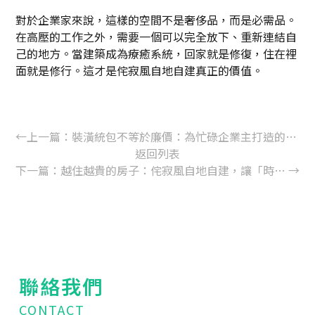
對於企業家來說，這樣的空間不是奢侈品，而是必需品。
在高壓的工作之外，需要一個可以完全放下、重新連結自
己的地方。當建築成為療癒系統，回家就是修復，住在裡
面就是修行。這才是侘寂風自地自建真正的價值。
←
上一篇：
裝潢統包不等於廉價：為忙碌企業主打造的「設計+工程」全方位託管服務
返回列表
下一篇：
越住越貴的房子：侘寂風自地自建，讓「時間的痕跡」成為別墅最昂貴的建材
→
聯絡我們
CONTACT