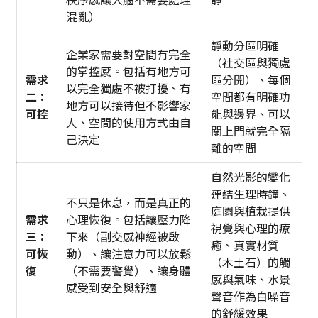
混亂）
靜動分區明確
企業家需要對空間有完全
（社交區與獨處
的掌控感。包括有地方可
需求
區分開）、每個
以完全獨處不被打擾、有
二：
空間都有明確功
地方可以接待但不影響家
可控
能與邊界、可以
人、空間的使用方式由自
關上門就完全隔
己決定
離的空間
自然光影的變化
連結生理時鐘、
不只是休息，而是真正的
庭園與植栽提供
需求
心理恢復。包括讓壓力降
視覺與心理的療
三：
下來（副交感神經被啟
癒、真實材質
可恢
動）、讓注意力可以放鬆
（木土石）的觸
復
（不需要警覺）、讓身體
感與氣味、水景
感受到安全與舒適
聲音作為白噪音
的舒緩效果