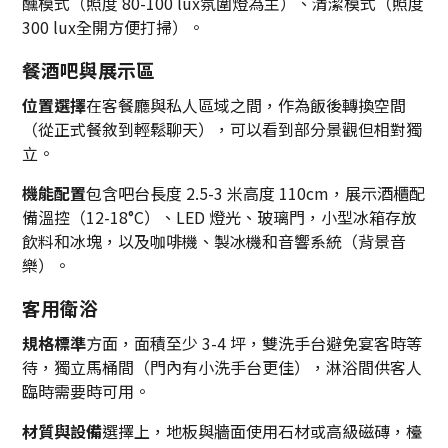
醺模式（照度 80-100 lux氛圍燈為主）、清潔模式（照度
300 lux全開方便打掃）。
餐酒吧與展示區
位置選擇
在客餐廳與私人區域之間，作為飯後轉換空間
（從正式餐敘到輕鬆聊天），可以看到部分景觀但相對獨
立。
機能配置
包含吧台長度 2.5-3 米高度 110cm，展示酒櫃配
備溫控（12-18°C）、LED 燈光、玻璃門，小型冰箱存放
飲料和冰塊，以及咖啡機、製冰機和音響系統（背景音
樂）。
客用衛浴
規格標準
方面，面積至少 3-4 坪，雙洗手台避免宴客時等
待，獨立馬桶間（門內有小洗手台更佳），淋浴間供客人
臨時需要時可用。
材質與設備
選擇上，地板與牆面使用石材或高級磁磚，檯