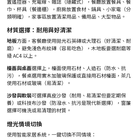
置遙控器、充電線、雜誌（隱藏式），餐廳放置餐具、餐
巾、杯具（餐邊櫃），廚房放置食材、鍋具、小家電（分
類明確），家事區放置清潔用品、備用品、大型物品。
材質選擇：耐用與好清潔
地板
方面，客餐廳使用拋光石英磚或大理石（好清潔、耐
磨），避免淺色布紋磚（容易吃色），木地板要選耐磨等
級 AC4 以上。
檯面與桌面
選擇上，檯面使用石材、人造石（防水、抗
污），餐桌選用實木加玻璃保護或直接用石材檯面，茶几
使用石材或玻璃（易清潔）。
沙發與軟裝
可選擇真皮沙發（耐用、易清潔但要定期保
養）或科技布沙發（防潑水、抗污是現代新選擇），窗簾
選擇可機洗或易清理的材質。
燈光情境切換
使用智能家居系統，一鍵切換不同情境：