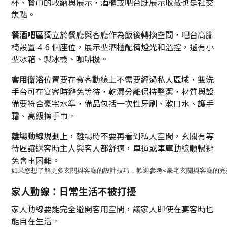
杯、餐巾的收納與展示，酒櫃或吧台既展示收藏也是社交
焦點。
餐酒吧區
獨立於餐廳與客廳作為飯後轉換空間，吧台高腳
椅設置 4-6 個座位，展示型酒櫃配備燈光和溫控，還有小
型冰箱、製冰機、咖啡機。
客用衛浴
位置要在賓客動線上不需要經過私人區域，雙洗
手台可在宴客時避免等待，乾濕分離保持整潔，材質與設
備要符合豪宅水準，備品包括一次性牙刷、漱口水、護手
霜、高級擦手巾。
離場動線
規劃上，離場時不要再看到私人空間，玄關有等
待區讓送客時主人與客人都舒適，車道或車庫動線順暢避
免會車困難。
家人動線：日常生活不被打擾
家人動線要能完全避開客用空間，讓家人即使在宴客時也
能自在生活。