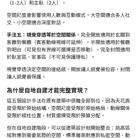
（1-2人）和主臥（2人）。
空間尺度會影響使用人數與互動模式。大空間適合多人社
交，小空間適合深度對話。
手法五：視覺穿透等於空間關係
。完全開放適用於玄關到
客廳到餐廳（賓客動線視線可延伸），半開放適用於餐廳
到吧台（可見但有界線可選擇是否移動），完全封閉適用
於臥室區、家事區（不可見保護隱私）。
視覺穿透決定空間的連結感。開放讓人感覺被包容，封閉
讓人感覺被保護。
為什麼自地自建才能完整實現？
這五個設計手法在既有建築中很難全部到位，因為天花高
度受限於原始結構，空間尺度受限於原始格局，動線關係
受限於樑柱位置，材質選擇受限於預算分配。
但在自地自建階段，可以從建築設計就開始整合：挑高區
域對應到需要氣勢的空間、標準層高對應到私密空間、動