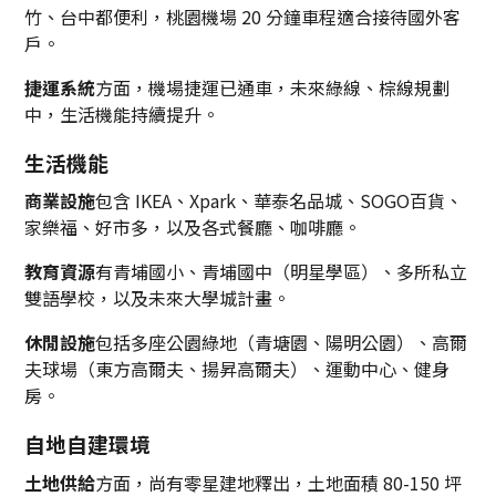
竹、台中都便利，桃園機場 20 分鐘車程適合接待國外客
戶。
捷運系統
方面，機場捷運已通車，未來綠線、棕線規劃
中，生活機能持續提升。
生活機能
商業設施
包含 IKEA、Xpark、華泰名品城、SOGO百貨、
家樂福、好市多，以及各式餐廳、咖啡廳。
教育資源
有青埔國小、青埔國中（明星學區）、多所私立
雙語學校，以及未來大學城計畫。
休閒設施
包括多座公園綠地（青塘園、陽明公園）、高爾
夫球場（東方高爾夫、揚昇高爾夫）、運動中心、健身
房。
自地自建環境
土地供給
方面，尚有零星建地釋出，土地面積 80-150 坪