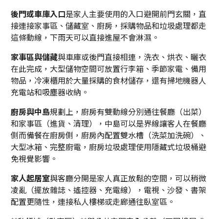
後門或車庫入口
是家人主要使用的入口避開前門玄關，直
接連接家事區、儲藏室、廚房，採購物品和垃圾處理都走
這條動線，下雨天可以直接進屋不會淋濕。
家事區與儲藏
與車庫或後門直接相連，洗衣、烘衣、曬衣
在此完成，大型儲物空間可放置行李箱、季節家電、備用
物品，冷凍櫃用於大量採購的食材儲存，還有掃地機器人
充電站和吸塵器收納。
廚房與中島
規劃上，廚房有雙動線分別通往餐廳（出菜）
和家事區（進貨、清理），中島可以是界線讓客人在餐廳
側而備餐在廚房側，廚房內配置雙水槽（洗菜加洗碗）、
大型冰箱、完整廚電，廚房垃圾處理使用隱藏式垃圾桶避
免視覺影響。
家人起居室
與客廳分開是家人真正放鬆的空間，可以稍微
凌亂（擺放雜誌、遙控器、充電線），電視、沙發、書架
配置更隨性，連接私人樓梯或走廊通往臥室區。