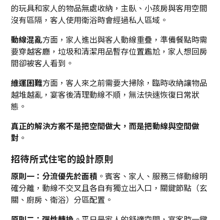
的玩具和家人的物品無處收納，主臥、小孩房與客用空間
沒有區隔，客人使用衛浴時會經過私人區域。
動線混亂
方面，家人進出與客人動線重疊，準備餐點時需
要穿越客廳，垃圾和清潔用品暫存位置尷尬，家人想回房
間卻被客人看到。
維運困難
方面，客人來之前需要大掃除，臨時收納讓物品
越堆越亂，宴客後清理動線不順，無法快速恢復日常狀
態。
真正的解決方案不是把空間做大，而是把動線與空間做
對
。
招待所式住宅的設計原則
原則一：分流優先於面積
。賓客、家人、服務三條動線明
確分離，動線不交叉且各自有獨立出入口，關鍵節點（玄
關、廚房、衛浴）分區配置。
原則二：彈性轉換
。平日是家人的舒適空間，宴客時一鍵