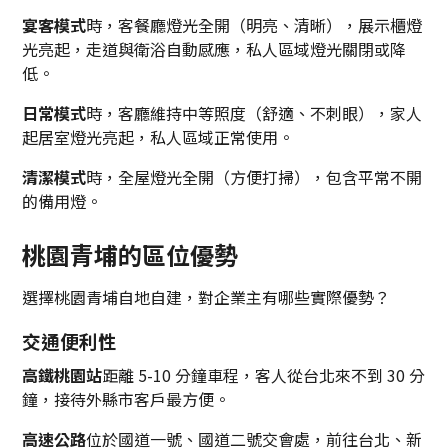
宴客模式
時，客餐廳燈光全開（明亮、清晰），展示櫃燈
光亮起，走道與衛浴自動感應，私人區域燈光關閉或降
低。
日常模式
時，客廳維持中等照度（舒適、不刺眼），家人
起居室燈光亮起，私人區域正常使用。
清潔模式
時，全屋燈光全開（方便打掃），包含平常不開
的備用燈。
桃園青埔的區位優勢
選擇桃園青埔自地自建，對企業主有哪些實際優勢？
交通便利性
高鐵桃園站
距離 5-10 分鐘車程，客人從台北來不到 30 分
鐘，接待外縣市客戶最方便。
高速公路
位於國道一號、國道二號交會處，前往台北、新