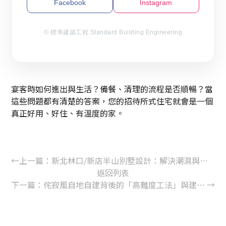
Facebook
Instagram
© 標準建築工程 Standard Building Engineering
宴客時如何進出與生活？備餐、清理的流程是否順暢？當
這些問題都有清楚的答案，您的招待所式住宅就會是一個
真正好用、好住、有溫度的家。
←
上一篇：
新北林口/新店半山別墅設計：解決潮濕與景觀難題，打造「會呼吸」的頂級養生傳世宅
返回列表
下一篇：
侘寂風自地自建背後的「高難度工法」與建築細節，看似粗獷，實則精密設計過
→