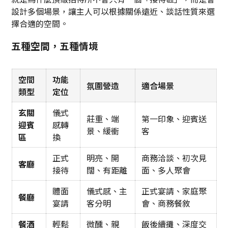
設計多個場景，讓主人可以根據關係遠近、談話性質來選
擇合適的空間。
五種空間，五種情境
空間
功能
氛圍營造
適合場景
類型
定位
玄關
儀式
莊重、端
第一印象、迎賓送
迎賓
感轉
景、緩衝
客
區
換
正式
明亮、開
商務洽談、初次見
客廳
接待
闊、有距離
面、多人聚會
體面
儀式感、主
正式宴請、家庭聚
餐廳
宴請
客分明
會、商務餐敘
餐酒
輕鬆
微醺、親
飯後續攤、深度交