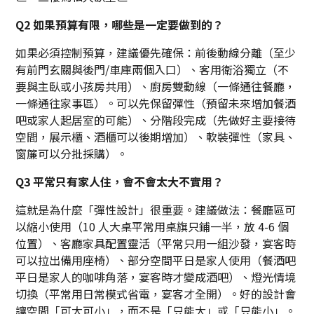
Q2 如果預算有限，哪些是一定要做到的？
如果必須控制預算，建議優先確保：前後動線分離（至少
有前門玄關與後門/車庫兩個入口）、客用衛浴獨立（不
要與主臥或小孩房共用）、廚房雙動線（一條通往餐廳，
一條通往家事區）。可以先保留彈性（預留未來增加餐酒
吧或家人起居室的可能）、分階段完成（先做好主要接待
空間，展示櫃、酒櫃可以後期增加）、軟裝彈性（家具、
窗簾可以分批採購）。
Q3 平常只有家人住，會不會太大不實用？
這就是為什麼「彈性設計」很重要。建議做法：餐廳區可
以縮小使用（10 人大桌平常用桌旗只鋪一半，放 4-6 個
位置）、客廳家具配置靈活（平常只用一組沙發，宴客時
可以拉出備用座椅）、部分空間平日是家人使用（餐酒吧
平日是家人的咖啡角落，宴客時才變成酒吧）、燈光情境
切換（平常用日常模式省電，宴客才全開）。好的設計會
讓空間「可大可小」，而不是「只能大」或「只能小」。