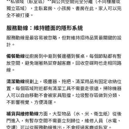
**私領域（臥室區）**與公共空間完全分離（不同樓層或
獨立區域），主臥套房、小孩房、書房在此，家人可以完
全不被打擾。
服務動線：維持體面的隱形系統
服務動線是最容易被忽略，但對維持招待品質最關鍵的設
計。
備餐動線
從廚房到中島到餐邊櫃到餐桌，每個節點都有暫
放空間，避免端著熱菜穿越客廳，回收空碟時也走相同路
線。
清潔動線
規劃上，吸塵器、拖把、清潔用品有固定收納位
置，每個區域附近都有清潔工具不需要走很遠，掃除機器
人可以自由移動不會被家具阻擋，垃圾暫存區做到分類、
不影響視覺、方便清運。
補貨與維修動線
方面，大型物品（水、米、衛生紙）從後
門進入，有暫存空間不需要立刻歸位，維修人員（水電、
空調）可以從服務動線進出，不會經過客廳或臥室。