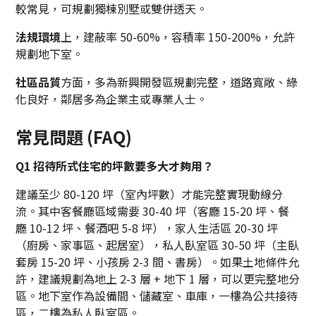
較常見，可規劃獨棟別墅或雙併透天。
法規環境
上，建蔽率 50-60%，容積率 150-200%，允許
規劃地下室。
社區品質
方面，多為新興開發區規劃完整，道路寬敞、綠
化良好，鄰居多為企業主或專業人士。
常見問題 (FAQ)
Q1 招待所式住宅的坪數要多大才夠用？
建議至少 80-120 坪（室內坪數）才能完整實現動線分
流。其中客餐廳區域需要 30-40 坪（客廳 15-20 坪、餐
廳 10-12 坪、餐酒吧 5-8 坪），家人生活區 20-30 坪
（廚房、家事區、起居室），私人臥室區 30-50 坪（主臥
套房 15-20 坪、小孩房 2-3 間、書房）。如果土地條件允
許，建議規劃為地上 2-3 層 + 地下 1 層，可以更完整地分
區。地下室作為設備間、儲藏室、車庫，一樓為公共接待
區，二樓為私人臥室區。