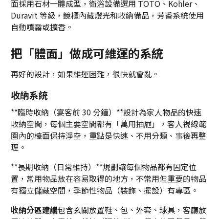
面採用石材一體成型，衛浴設備選用 TOTO、Kohler、
Duravit 等級，鏡櫃內藏燈光和收納備品，芳香系統使用
自動噴霧或擴香。
把「體面」做成可維運的系統
再好的設計，如果維運困難，很快就會亂。
收納系統
**臨時收納（宴客前 30 分鐘）**設計為家人物品的快速
收納空間，每個主要空間都有「萬用抽屜」，客人視線範
圍內的檯面保持淨空，重點是快速、不用分類、事後再整
理。
**長期收納（日常維持）**規劃讓每個物品都有固定位
置，常用物品放在容易取得的地方，不常用但重要的物品
有獨立儲藏空間，季節性物品（裝飾、擺設）有專區。
收納分區建議
包含玄關放置鞋、包、外套、球具，客廳放