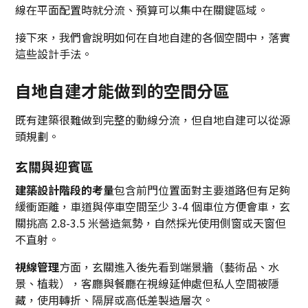
線在平面配置時就分流、預算可以集中在關鍵區域。
接下來，我們會說明如何在自地自建的各個空間中，落實
這些設計手法。
自地自建才能做到的空間分區
既有建築很難做到完整的動線分流，但自地自建可以從源
頭規劃。
玄關與迎賓區
建築設計階段的考量
包含前門位置面對主要道路但有足夠
緩衝距離，車道與停車空間至少 3-4 個車位方便會車，玄
關挑高 2.8-3.5 米營造氣勢，自然採光使用側窗或天窗但
不直射。
視線管理
方面，玄關進入後先看到端景牆（藝術品、水
景、植栽），客廳與餐廳在視線延伸處但私人空間被隱
藏，使用轉折、隔屏或高低差製造層次。