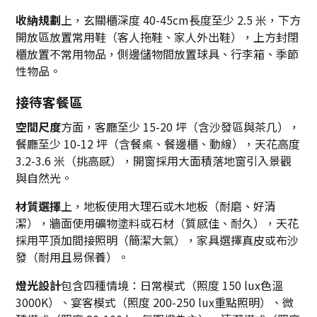
收納規劃
上，玄關櫃深度 40-45cm長度至少 2.5 米，下方
開放區放置常用鞋（客人拖鞋、家人外出鞋），上方封閉
櫃放置不常用物品，側邊儲物間放置球具、行李箱、季節
性物品。
接待客餐區
空間尺度
方面，客廳至少 15-20 坪（含沙發區與茶几），
餐廳至少 10-12 坪（含餐桌、餐邊櫃、動線），天花高度
3.2-3.6 米（挑高感），開窗採用大面積落地窗引入景觀
與自然光。
材質選擇
上，地板使用大理石或木地板（耐磨、好清
潔），牆面使用礦物塗料或石材（質感佳、耐久），天花
採用平頂加間接照明（簡潔大氣），家具選擇真皮或布沙
發（耐用且易保養）。
燈光設計
包含四種情境：日常模式（照度 150 lux色溫
3000K）、宴客模式（照度 200-250 lux重點照明）、微