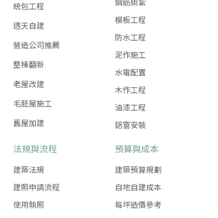
鋼筋綁紮
統包工程
模板工程
透天自建
防水工程
營造公司推薦
泥作施工
整棟翻新
水電配置
老屋改建
木作工程
毛胚屋施工
油漆工程
舊屋加建
鋁窗安裝
法規與流程
預算與成本
建築法規
建築預算規劃
建照申請流程
自地自建成本
使用執照
每坪造價參考