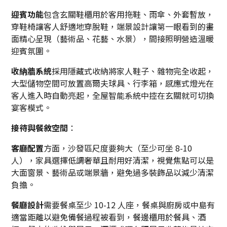
迎賓功能
包含玄關鞋櫃用於客用拖鞋、雨傘、外套暫放，
穿鞋椅讓客人舒適地穿脫鞋，端景設計讓第一眼看到的畫
面精心呈現（藝術品、花藝、水景），間接照明營造溫暖
迎賓氛圍。
收納牆系統
採用隱藏式收納將家人鞋子、雜物完全收起，
大型儲物空間可放置高爾夫球具、行李箱，感應式燈光在
客人進入時自動亮起，全屋智能系統中控在玄關就可切換
宴客模式。
接待與餐敘空間
：
客廳配置
方面，沙發區尺度要夠大（至少可坐 8-10
人），家具選擇低調奢華且耐用好清潔，視覺焦點可以是
大面窗景、藝術品或端景牆，避免過多裝飾品以減少清潔
負擔。
餐廳設計
需要餐桌至少 10-12 人座，餐桌與廚房或中島有
適當距離以避免備餐過程被看到，餐邊櫃用於餐具、酒