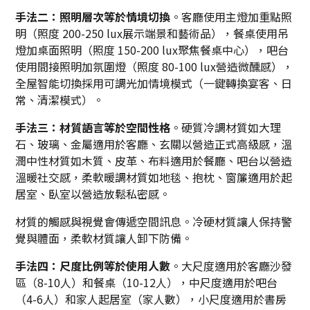
手法二：照明層次等於情境切換
。客廳使用主燈加重點照
明（照度 200-250 lux展示端景和藝術品），餐桌使用吊
燈加桌面照明（照度 150-200 lux聚焦餐桌中心），吧台
使用間接照明加氛圍燈（照度 80-100 lux營造微醺感），
全屋智能切換採用可調光加情境模式（一鍵轉換宴客、日
常、清潔模式）。
手法三：材質語言等於空間性格
。硬質冷調材質如大理
石、玻璃、金屬適用於客廳、玄關以營造正式高級感，溫
潤中性材質如木質、皮革、布料適用於餐廳、吧台以營造
溫暖社交感，柔軟暖調材質如地毯、抱枕、窗簾適用於起
居室、臥室以營造放鬆私密感。
材質的觸感與視覺會傳遞空間訊息。冷硬材質讓人保持警
覺與體面，柔軟材質讓人卸下防備。
手法四：尺度比例等於使用人數
。大尺度適用於客廳沙發
區（8-10人）和餐桌（10-12人），中尺度適用於吧台
（4-6人）和家人起居室（家人數），小尺度適用於書房