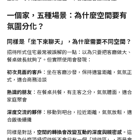
一個家，五種場景：為什麼空間要有
氛圍分化？
同樣是「坐下來聊天」，為什麼需要不同空間？
招待所式住宅最常被誤解的一點：以為只要把客廳做大、
餐桌做長就夠了。但實際使用會發現：
初次見面的客戶
：坐在客廳沙發，保持適當距離，氣氛正
式，適合商務洽談
熟識的朋友
：在餐桌共餐，有主客之分，氣氛體面，適合
家庭聚會
深度交流的夥伴
：移動到吧台，拉近距離，氣氛放鬆，適
合飯後續攤
同樣是對話，
空間的轉換會改變互動的深度與親密感
。這
就是為什麼頂級招待所不會只有一個「接待區」，而是會