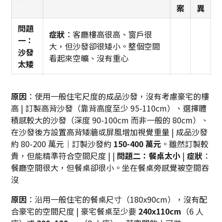
案
異
問題
症狀
：客廳樓高很高、窗戶很
一：
大，但沙發卻很矮小。整個空間
沙發
看起來空曠、沒有重心
太矮
原因
：使用一般住宅尺度的成品沙發，沒有考慮豪宅的樓
高 | 訂製高背沙發（靠背高度至少 95-110cm）、選擇體
積感較大的沙發（深度 90-100cm 而非一般的 80cm）、
在沙發後方設置高背矮牆或屏風增加視覺重量 | 成品沙發
約 80-200 萬元｜訂製沙發約
150-400 萬元
。雖然訂製較
貴，但能精準符合空間尺度 | |
問題二：餐桌太小
|
症狀
：
餐廳空間很大，但餐桌卻很小。坐在餐桌旁感覺被空間吞
沒
原因
：沿用一般住宅的餐桌尺寸（180x90cm），沒有配
合豪宅的空間尺度 | 豪宅餐桌至少要
240x110cm
（6 人