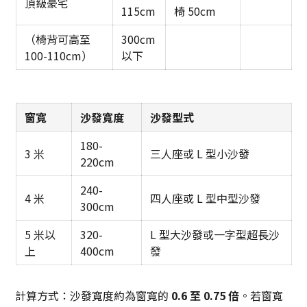
頂級豪宅
115cm
椅 50cm
（椅背可高至
300cm
100-110cm）
以下
窗寬
沙發寬度
沙發型式
180-
3 米
三人座或 L 型小沙發
220cm
240-
4 米
四人座或 L 型中型沙發
300cm
5 米以
320-
L 型大沙發或一字型超長沙
上
400cm
發
計算方式：沙發寬度約為窗寬的
0.6 至 0.75 倍
。若窗寬