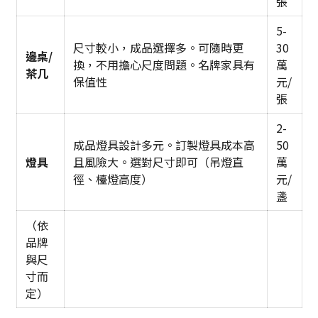
張
5-
尺寸較小，成品選擇多。可隨時更
30
邊桌/
換，不用擔心尺度問題。名牌家具有
萬
茶几
保值性
元/
張
2-
成品燈具設計多元。訂製燈具成本高
50
燈具
且風險大。選對尺寸即可（吊燈直
萬
徑、檯燈高度）
元/
盞
（依
品牌
與尺
寸而
定）