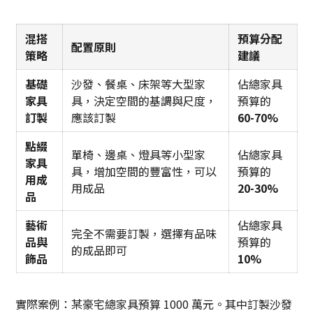
混搭
預算分配
配置原則
策略
建議
基礎
沙發、餐桌、床架等大型家
佔總家具
家具
具，決定空間的基調與尺度，
預算的
訂製
應該訂製
60-70%
點綴
單椅、邊桌、燈具等小型家
佔總家具
家具
具，增加空間的豐富性，可以
預算的
用成
用成品
20-30%
品
藝術
佔總家具
完全不需要訂製，選擇有品味
品與
預算的
的成品即可
飾品
10%
實際案例：某豪宅總家具預算 1000 萬元。其中訂製沙發