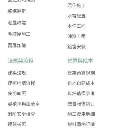
泥作施工
整棟翻新
水電配置
老屋改建
木作工程
毛胚屋施工
油漆工程
舊屋加建
鋁窗安裝
法規與流程
預算與成本
建築法規
建築預算規劃
建照申請流程
自地自建成本
使用執照
每坪造價參考
容積率與建蔽率
統包報價項目
消防安全檢查
施工費用明細
違建補照
材料價格行情