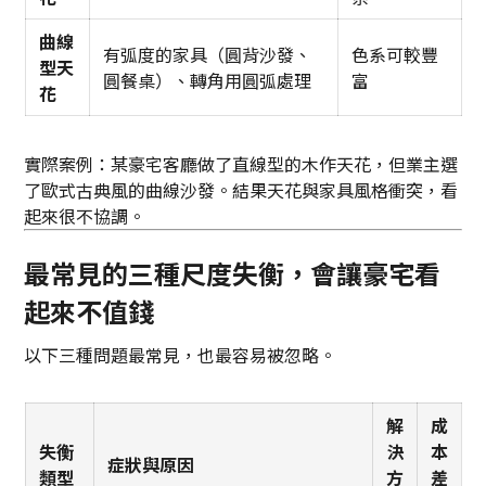
曲線
有弧度的家具（圓背沙發、
色系可較豐
型天
圓餐桌）、轉角用圓弧處理
富
花
實際案例：某豪宅客廳做了直線型的木作天花，但業主選
了歐式古典風的曲線沙發。結果天花與家具風格衝突，看
起來很不協調。
最常見的三種尺度失衡，會讓豪宅看
起來不值錢
以下三種問題最常見，也最容易被忽略。
解
成
失衡
決
本
症狀與原因
類型
方
差