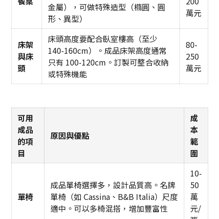
餐桌
200
金屬），可做特殊造型（橢圓、圓
萬元
形、異型）
床頭高度要配合臥室樓高（至少
床架
80-
140-160cm）。成品床架高度通常
與床
250
只有 100-120cm。訂製可整合收納
頭
萬元
或特殊機能
可用
成
成品
本
原因與優點
的項
範
目
圍
10-
成品單椅選擇多，設計品質高。名牌
50
單椅
單椅（如 Cassina、B&B Italia）尺度
萬
適中。可以多椅混搭，增加豐富性
元/