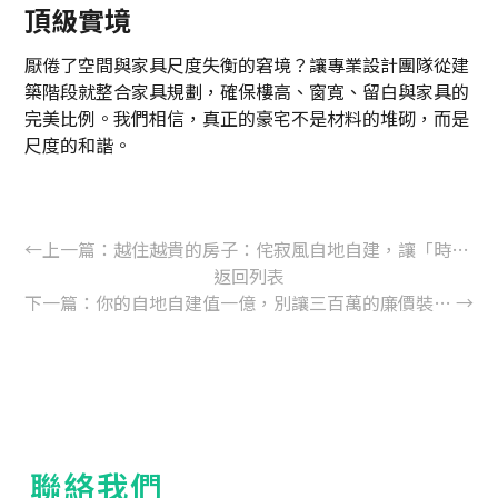
頂級實境
厭倦了空間與家具尺度失衡的窘境？讓專業設計團隊從建
築階段就整合家具規劃，確保樓高、窗寬、留白與家具的
完美比例。我們相信，真正的豪宅不是材料的堆砌，而是
尺度的和諧。
←
上一篇：
越住越貴的房子：侘寂風自地自建，讓「時間的痕跡」成為別墅最昂貴的建材
返回列表
下一篇：
你的自地自建值一億，別讓三百萬的廉價裝潢毀了它的身價
→
聯絡我們