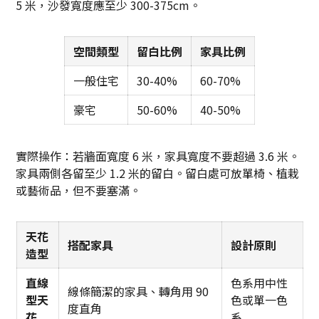
5 米，沙發寬度應至少 300-375cm。
空間類型
留白比例
家具比例
一般住宅
30-40%
60-70%
豪宅
50-60%
40-50%
實際操作：若牆面寬度 6 米，家具寬度不要超過 3.6 米。
家具兩側各留至少 1.2 米的留白。留白處可放單椅、植栽
或藝術品，但不要塞滿。
天花
搭配家具
設計原則
造型
直線
色系用中性
線條簡潔的家具、轉角用 90
型天
色或單一色
度直角
花
系