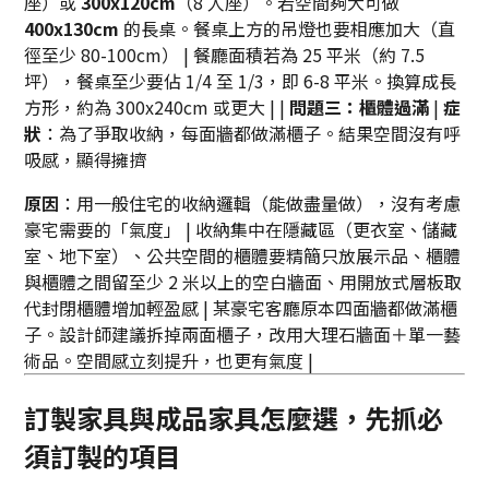
座）或
300x120cm
（8 人座）。若空間夠大可做
400x130cm
的長桌。餐桌上方的吊燈也要相應加大（直
徑至少 80-100cm） | 餐廳面積若為 25 平米（約 7.5
坪），餐桌至少要佔 1/4 至 1/3，即 6-8 平米。換算成長
方形，約為 300x240cm 或更大 | |
問題三：櫃體過滿
|
症
狀
：為了爭取收納，每面牆都做滿櫃子。結果空間沒有呼
吸感，顯得擁擠
原因
：用一般住宅的收納邏輯（能做盡量做），沒有考慮
豪宅需要的「氣度」 | 收納集中在隱藏區（更衣室、儲藏
室、地下室）、公共空間的櫃體要精簡只放展示品、櫃體
與櫃體之間留至少 2 米以上的空白牆面、用開放式層板取
代封閉櫃體增加輕盈感 | 某豪宅客廳原本四面牆都做滿櫃
子。設計師建議拆掉兩面櫃子，改用大理石牆面＋單一藝
術品。空間感立刻提升，也更有氣度 |
訂製家具與成品家具怎麼選，先抓必
須訂製的項目