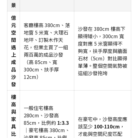
景
億
元
客廳樓高 380cm、落
沙發在 380cm 樓高下
空
地窗 5 米寬、大理石
顯得矮小，300cm 寬
間
地坪、訂製木作天
度對應 5 米窗顯得不
遇
花，但業主買了一組
夠寬，扶手厚度與牆面
上
兩百萬的成品沙發
石材（5cm）對比顯得
成
（高 85cm、寬
單薄。整個空間氣勢被
品
300cm、扶手厚
這組沙發拖垮
沙
12cm）
發
樓
高
一般住宅樓高
與
280cm、沙發高
家
在豪宅中，沙發高度應
85cm，比例約
1:3.3
具
該至少
100-110cm
，
｜豪宅樓高 380cm、
比
才能與空間尺度匹配
沙發高 85cm，比例