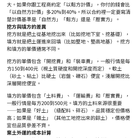
大。如果你跟工程商約定「以鬆方計價」，你付的錢會比
「以自然方計價」多20%到40%。所以合約裡一定要寫清
楚計價基準是「自然方」「鬆方」還是「壓實方」。
挖方與填方的差異
挖方就是把土從基地挖出來（比如挖地下室、挖基礎），
填方就是把土運進來回填（比如整地、墊高地基）。挖方
和填方的單價通常不同。
挖方的單價包含「開挖費」和「裝車費」，一般行情是每
方150到400元（視土質硬度和開挖深度而定）。軟土
（砂土、粘土）比硬土（岩盤、礫石）便宜，淺層開挖比
深層開挖便宜。
填方的單價包含「土料費」、「運輸費」和「壓實費」，
一般行情是每方200到500元。填方的土料來源很重要
——如果是「好土」（級配料、碎石），品質穩定但價格
高；如果是「雜土」（其他工地挖出來的餘土），價格便
宜但品質參差不齊。
棄土外運的成本計算