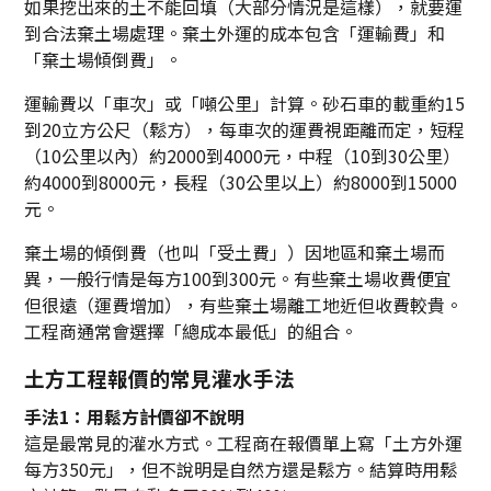
如果挖出來的土不能回填（大部分情況是這樣），就要運
到合法棄土場處理。棄土外運的成本包含「運輸費」和
「棄土場傾倒費」。
運輸費以「車次」或「噸公里」計算。砂石車的載重約15
到20立方公尺（鬆方），每車次的運費視距離而定，短程
（10公里以內）約2000到4000元，中程（10到30公里）
約4000到8000元，長程（30公里以上）約8000到15000
元。
棄土場的傾倒費（也叫「受土費」）因地區和棄土場而
異，一般行情是每方100到300元。有些棄土場收費便宜
但很遠（運費增加），有些棄土場離工地近但收費較貴。
工程商通常會選擇「總成本最低」的組合。
土方工程報價的常見灌水手法
手法1：用鬆方計價卻不說明
這是最常見的灌水方式。工程商在報價單上寫「土方外運
每方350元」，但不說明是自然方還是鬆方。結算時用鬆