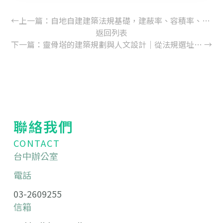
←
上一篇：
自地自建建築法規基礎，建蔽率、容積率、退縮、日照權如何影響你的蓋房夢?
返回列表
下一篇：
靈骨塔的建築規劃與人文設計｜從法規選址、空間配置到景觀綠化
→
聯絡我們
CONTACT
台中辦公室
電話
03-2609255
信箱