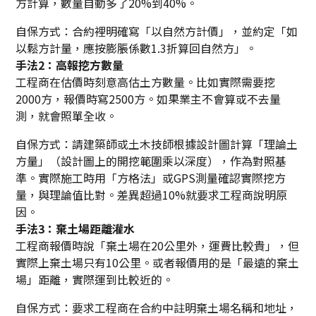
方計算，數量自動多了20%到40%。
自保方式：合約裡明確寫「以自然方計價」，並約定「如
以鬆方計量，應按膨脹係數1.3折算回自然方」。
手法2：高報挖方數量
工程商在估價時刻意高估土方數量。比如實際需要挖
2000方，報價時寫2500方。如果業主不會算或不去量
測，就會照單全收。
自保方式：請建築師或土木技師根據設計圖計算「理論土
方量」（設計圖上的開挖範圍乘以深度），作為對照基
準。實際施工時用「方格法」或GPS測量確認實際挖方
量，與理論值比對。差異超過10%就要求工程商說明原
因。
手法3：棄土場距離灌水
工程商報價時說「棄土場在20公里外，運費比較貴」，但
實際上棄土場只有10公里。或者報價用的是「最遠的棄土
場」距離，實際運到比較近的。
自保方式：要求工程商在合約中註明棄土場名稱和地址，