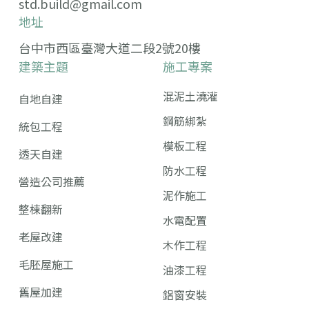
std.build@gmail.com
地址
台中市西區臺灣大道二段2號20樓
建築主題
施工專案
混泥土澆灌
自地自建
鋼筋綁紮
統包工程
模板工程
透天自建
防水工程
營造公司推薦
泥作施工
整棟翻新
水電配置
老屋改建
木作工程
毛胚屋施工
油漆工程
舊屋加建
鋁窗安裝