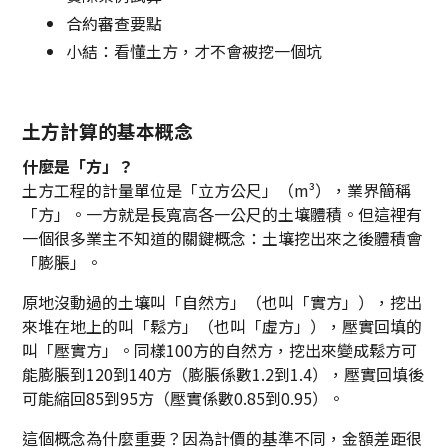
合約審查要點
小結：看懂土方，才不會被挖一個坑
土方計算的基本概念
什麼是「方」？
土方工程的計量單位是「立方公尺」（m³），業界簡稱
「方」。一方就是長寬高各一公尺的土壤體積。但這裡有
一個很多業主不知道的關鍵概念：土壤挖出來之後體積會
「膨脹」。
原地沒動過的土壤叫「自然方」（也叫「實方」），挖出
來堆在地上的叫「鬆方」（也叫「虛方」），壓實回填的
叫「壓實方」。同樣100方的自然方，挖出來變成鬆方可
能膨脹到120到140方（膨脹係數1.2到1.4），壓實回填後
可能縮回85到95方（壓實係數0.85到0.95）。
這個概念為什麼重要？因為計價的基準不同，金額差距很