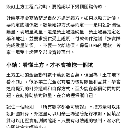
簽訂土方工程合約時，要確認以下幾個關鍵條款。
計價基準要寫清楚是自然方還是鬆方。如果以鬆方計價，
要約定膨脹係數。數量確認方式要約定——是用設計圖理
論量、現場量測量、還是棄土場過磅量。棄土場要指定名
稱和地址，並要求提供受土證明。付款條件建議「按實際
完成數量計價」，不要一次給總價。保留10%的尾款，等
棄土場受土證明全部收齊後再付。
小結：看懂土方，才不會被挖一個坑
土方工程的金額動輒數十萬到數百萬，但因為「土在地下
看不到」，很多業主完全沒有能力核對數量和品質。學會
這篇提到的計算邏輯和自保方式，至少能在報價時問對問
題、在結算時核對數量、在合約裡保護自己。
記住一個原則：「所有數字都要可驗證」。挖方量可以用
設計圖計算，外運量可以用棄土場過磅紀錄核對，回填品
質可以用壓實度測試確認。只要有可驗證的機制，灌水的
空間就會大幅縮小。