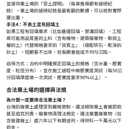
並提供棄土場的「受土證明」（每車進場都有過磅紀
錄）。棄土場的過磅紀錄是最客觀的數據，可以核對實際
運出量。
手法4：不良土混充回填土
如果工程有回填需求（比如基礎回填、管溝回填），工程
商可能用品質差的土料（含有機物、建築廢棄物、軟弱土
層的土）代替規格要求的「良質土」（級配碎石、乾淨的
砂土）。短期看不出來，但長期會造成不均勻沉陷。
自保方式：合約中明確規定回填土的規格（含水量、壓實
度、粒徑分布），並在施工過程中做壓實度測試（每50公
分回填厚度做一次測試，壓實度要求90%以上）。
合法棄土場的選擇與法規
為什麼一定要用合法棄土場？
台灣的廢棄土處理受到嚴格管制，違法傾倒棄土會被罰款
甚至追究刑責。廢棄物清理法規定，違法棄置廢棄物（包
含營建廢土）處六年以下有期徒刑，得併科一千萬元以下
罰金。