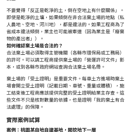
不要覺得「反正是乾淨的土，倒在空地上有什麼關係」。
即使是乾淨的土壤，如果傾倒在非合法棄土場的地點（私
人農地、空地、河川地），都是違法的。如果工程商為了
省成本違法傾倒，業主也可能被牽連（因為業主是「廢棄
物的產出者」）。
如何確認棄土場是合法的？
合法棄土場必須取得主管機關（各縣市環保局或工務局）
的許可。可以請工程商提供棄土場的「營運許可文件」影
本，或到各縣市政府網站查詢合法棄土場名冊。
棄土場的「受土證明」是重要文件。每車土方進場時棄土
場會開立受土證明（記載日期、車號、重量或體積），施
工結束後工程商應該提供完整的受土證明給業主存查。這
些文件不只是核對數量的依據，也是證明「我的棄土有合
法處理」的保障。
實際案例試算
案例：桃園某自地自建基地，開挖地下一層