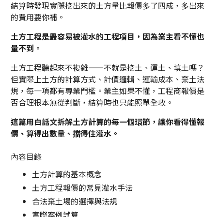
結算時發現實際挖出來的土方量比報價多了四成，多出來
的費用要你補。
土方工程是最容易被灌水的工程項目，因為業主看不懂也
量不到。
土方工程聽起來不複雜——不就是挖土、運土、填土嗎？
但實際上土方的計算方式、計價邏輯、運輸成本、棄土法
規，每一項都有專業門檻。業主如果不懂，工程商報價是
否合理根本無從判斷，結算時也只能照單全收。
這篇用白話文拆解土方計算的每一個環節，讓你看得懂報
價、算得出數量、擋得住灌水。
內容目錄
土方計算的基本概念
土方工程報價的常見灌水手法
合法棄土場的選擇與法規
實際案例試算