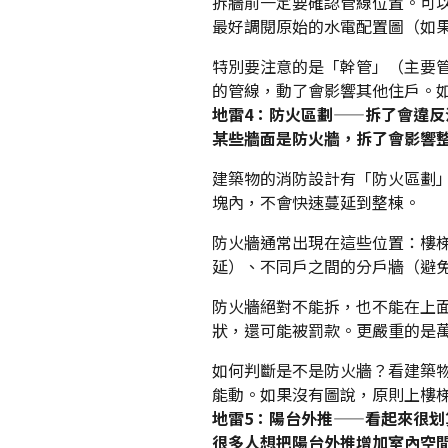
拆牆前一定要確認管線位置。可
最好調閱原始的水電配置圖（如
特別要注意的是「幹管」（主要
的管線，動了會影響其他住戶。
地雷4：防火區劃——拆了會違反
某些牆面是防火牆，拆了會影響
建築物的消防設計有「防火區劃
塊內，不會快速蔓延到整棟。
防火牆通常出現在這些位置：樓
延）、不同戶之間的分戶牆（避
防火牆絕對不能拆，也不能在上
狀，還可能被罰款。更嚴重的是
如何判斷是不是防火牆？看建築
能動。如果沒有圖說，原則上樓
地雷5：陽台外推——看起來很划
很多人想把陽台外推增加室內空