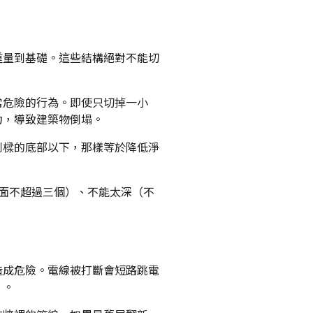
重量到基礎。這些結構絕對不能切
常危險的行為。即使只切掉一小
力，導致建築物倒塌。
到樑的底部以下，那樣等於降低淨
。
面不超過三個）、不能太深（不
。
造成危險。電線被打斷會短路跳電
）。