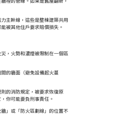
在牆裡的管線。如果是舊屋翻新，
電力主幹線，這些是整棟建築共用
可能被其他住戶要求賠償損失。
火災，火勢和濃煙被限制在一個區
道間的牆面（避免設備起火蔓
規則的消防規定，被要求恢復原
亡，你可能要負刑事責任。
火牆」或「防火區劃線」的位置不