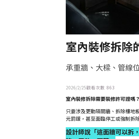
室內裝修拆除
承重牆、大樑、管線位
2026/2/25
觀看次數
863
室內裝修拆除需要裝修許可證嗎？
只要涉及更動隔間牆、拆除樓地板
元罰鍰，甚至面臨停工或強制拆
設計師說「這面牆可以拆