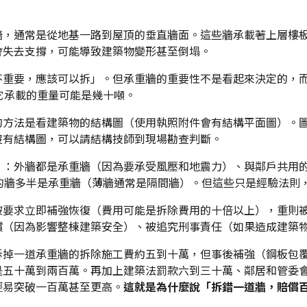
牆，通常是從地基一路到屋頂的垂直牆面。這些牆承載著上層樓
會失去支撐，可能導致建築物變形甚至倒塌。
不重要，應該可以拆」。但承重牆的重要性不是看起來決定的，
它承載的重量可能是幾十噸。
的方法是看建築物的結構圖（使用執照附件會有結構平面圖）。圖
沒有結構圖，可以請結構技師到現場勘查判斷。
）：外牆都是承重牆（因為要承受風壓和地震力）、與鄰戶共用
分的牆多半是承重牆（薄牆通常是隔間牆）。但這些只是經驗法則
被要求立即補強恢復（費用可能是拆除費用的十倍以上），重則
償（因為影響整棟建築安全）、被追究刑事責任（如果造成建築
拆掉一道承重牆的拆除施工費約五到十萬，但事後補強（鋼板包
是五十萬到兩百萬。再加上建築法罰款六到三十萬、鄰居和管委
輕易突破一百萬甚至更高。
這就是為什麼說「拆錯一道牆，賠償