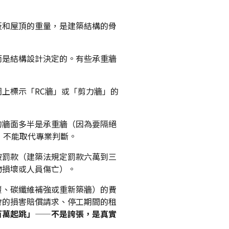
板和屋頂的重量，是建築結構的骨
而是結構設計決定的。有些承重牆
上標示「RC牆」或「剪力牆」的
的牆面多半是承重牆（因為要隔絕
，不能取代專業判斷。
被罰款（建築法規定罰款六萬到三
物損壞或人員傷亡）。
覆、碳纖維補強或重新築牆）的費
會的損害賠償請求、停工期間的租
百萬起跳」——不是誇張，是真實