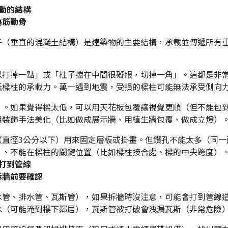
動的結構
傷筋動骨
子（垂直的混凝土結構）是建築物的主要結構，承載並傳遞所有
以打掉一點」或「柱子擋在中間很礙眼，切掉一角」。這都是非
低樑柱的承載力。萬一遇到地震，受損的樑柱可能無法承受側向
」。如果覺得樑太低，可以用天花板包覆讓視覺更順（但不能包
用裝飾手法美化（比如做成展示牆、用植生牆包覆、做成立燈）
（直徑3公分以下）用來固定層板或掛畫。但鑽孔不能太多（同一
）、不能在樑柱的關鍵位置（比如樑柱接合處、樑的中央跨度）
打到管線
拆牆前要確認
水管、排水管、瓦斯管），如果拆牆時沒注意，可能會打到管線
水（可能淹到樓下鄰居），瓦斯管被打破會洩漏瓦斯（非常危險