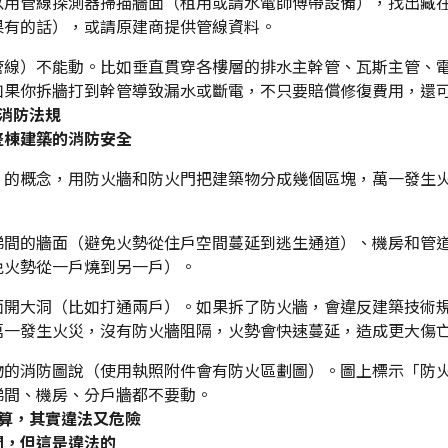
以用管線探測器掃描牆面（租用或請水電師傅帶設備），找出藏
果有的話），或請原建商提供管線資料。
管線）不能動。比如垂直貫穿各樓層的排水主幹管、瓦斯主管、
如果你拆牆打到幹管導致漏水或斷電，不只要賠償修復費用，還
消防法規
整棟建築的消防安全
」的概念，用防火牆和防火門把建築物分成幾個區塊，萬一發生
梯間的牆面（避免火勢從住戶空間蔓延到逃生通道）、機房和管
免火勢從一戶燒到另一戶）。
面開大洞（比如打通兩戶）。如果拆了防火牆，會違反建築技術
萬一發生火災，沒有防火牆阻隔，火勢會快速蔓延，造成更大傷
物的消防圖說（使用執照附件會有防火區劃圖）。圖上標示「防
梯間、機房、分戶牆都不要動。
算，其實違法又危險
間，但這是違法的