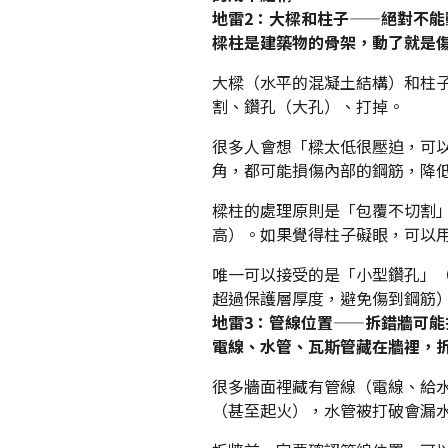
地雷2：大樑和柱子——絕對不能
樑柱是建築物的骨架，動了就是
大樑（水平的混凝土結構）和柱
割、鑽孔（大孔）、打掉。
很多人會想「樑太低很壓迫，可
角，都可能損傷內部的鋼筋，降
樑柱的處理原則是「包覆不切割
高）。如果覺得柱子礙眼，可以
唯一可以接受的是「小型鑽孔」
超過保護層厚度，避免傷到鋼筋
地雷3：管線位置——拆錯牆可能
電線、水管、瓦斯管藏在牆裡，
很多牆面裡藏有管線（電線、給
（甚至起火），水管被打破會漏