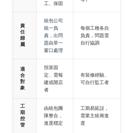
工、保固
統包公司
責
統一負
每個工種各自
任
責，出問
負責，問題需
歸
題由單一
自行協調
屬
窗口處理
預算固
適
定、需報
有裝修經驗、
合
對
建或開店
可自行監工者
象
者
工
由統包團
工期易延誤，
期
隊整合，
需業主統籌進
控
進度穩定
度
管