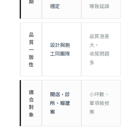
期
穩定
導致延誤
品
品質落差
質
設計與施
大，
一
工同團隊
收尾問題
致
多
性
適
開店、診
小坪數、
合
所、報建
單項裝修
對
案
案
象