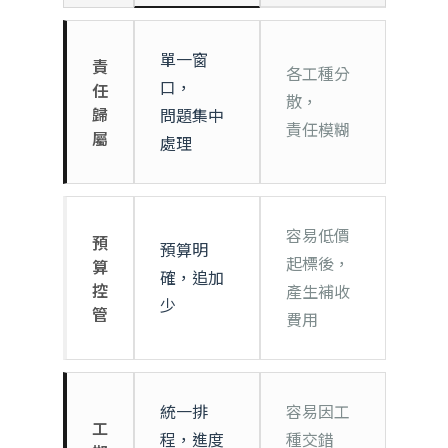
單一窗
責
各工種分
口，
任
散，
歸
問題集中
責任模糊
屬
處理
容易低價
預
預算明
起標後，
算
確，追加
控
產生補收
少
管
費用
統一排
容易因工
工
程，進度
種交錯