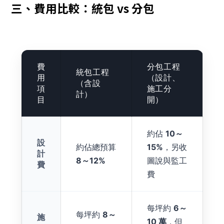
三、費用比較：統包 vs 分包
費
分包工程
統包工程
用
（設計、
（含設
項
施工分
計）
目
開）
約佔
10～
設
約佔總預算
15%
，另收
計
8～12%
圖說與監工
費
費
每坪約
6～
每坪約
8～
施
10 萬
，但