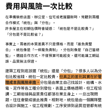
費用與風險一次比較
在準備裝修店面、辦公室、住宅或老屋翻新時，常聽到兩種
合作模式「統包」與「分包」。
許多屋主在初期估價時會疑惑：「統包是不是比較貴？」
「分包是不是比較省？」
事實上，兩者的本質差異不只是價格，而是「誰負責整
合」。統包像是「一條龍負責制」，分包則像是「自己當總
監」。選錯合作方式，不僅預算可能超支，還可能讓工期延
誤、品質無法保證。
建築工程到底該選「統包」還是「分包」？很多人以為分
包比較省錢、統包一定比較貴，
但真正的差別其實在於
管
理成本與風險承擔
。
分包是由業主自己找設計、結構、水
電、泥作等各工種分別發包，表面上價格透明，但工程協
調、工期銜接與品質責任都落在業主身上，一旦出現問
題，往往會變成彼此推責。相對地，統包是由一個團隊整
合設計與施工，從工程規劃、工序安排到品質控管都有統