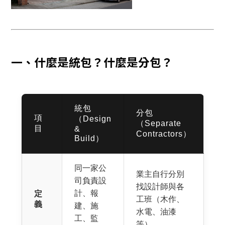
一、什麼是統包？什麼是分包？
統包
分包
項
（Design
（Separate
目
&
Contractors）
Build）
同一家公
業主自行分別
司負責設
找設計師與各
計、報
定
工班（木作、
義
建、施
水電、油漆
工、監
等）