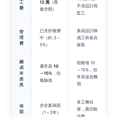
工
12 萬
（商
不含設計與
費
業空間）
監工
已含於報價
多由設計師
管
理
中（約 3～
或工班各自
費
5%）
收取
總
初期省 10
通常高
10
成
～15%，但
本
～15%
，但
常有追加費
差
風險低
用
異
各工種自
含全案保固
保
保，責任較
固
（1～2年）
分散