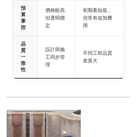
預
價格較高
初期看似低，
算
但透明穩
但常有追加費
掌
定
用
控
品
設計與施
質
不同工班品質
一
工同步管
差異大
致
理
性