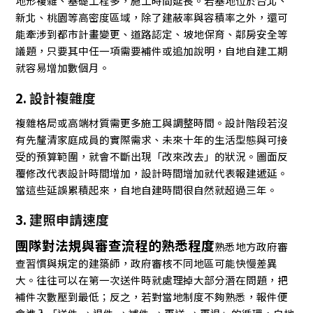
地形複雜、基礎工程多，施工時間延長。若基地位於台北、
新北、桃園等高密度區域，除了建蔽率與容積率之外，還可
能牽涉到都市計畫變更、道路認定、坡地保育、鄰房安全等
議題，只要其中任一項需要補件或追加說明，自地自建工期
就容易增加數個月。
2.
設計複雜度
複雜格局或高端材質需更多施工與調整時間。設計階段若沒
有先釐清家庭成員的實際需求、未來十年的生活型態與可接
受的預算範圍，就會不斷出現「改來改去」的狀況。圖面反
覆修改代表設計時間增加，設計時間增加就代表報建遞延。
當這些延誤累積起來，自地自建時間很自然就超過三年。
3.
建照申請速度
團隊對法規與審查流程的熟悉程度
熟悉地方政府審
查習慣與規定的建築師，政府審核不同地區可能快慢差異
大。往往可以在第一次送件時就處理掉大部分潛在問題，把
補件次數壓到最低；反之，若對當地制度不夠熟悉，報件便