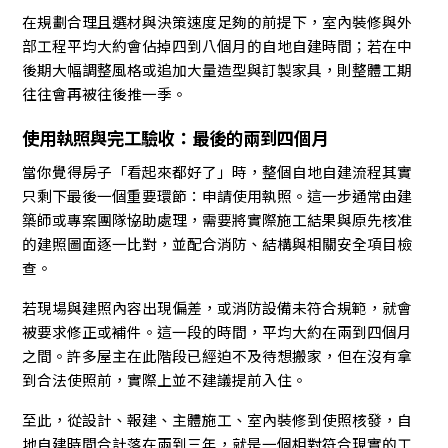
在規劃合理且選材與決策速度足夠的前提下，室內裝修與外
部工程平均大約會佔掉四到八個月的自地自建時間；若在中
後期大幅調整風格或追加大量造型與訂製家具，則整體工期
往往會再被往後推一季。
使用執照與完工驗收：最後的兩到四個月
當你覺得房子「看起來都好了」時，整個自地自建流程其實
只剩下最後一個重要環節：申請使用執照。這一步通常由建
築師或專案團隊協助處理，需要將實際施工結果與原先核准
的建照圖面逐一比對，並配合消防、結構與相關安全項目檢
查。
若現場與建照內容出現偏差，或消防設備未符合規範，就會
被要求修正或補件。這一段的時間，平均大約在兩到四個月
之間。許多屋主在此階段已經迫不及待想搬家，但在沒有拿
到合法使照前，實際上並不建議提前入住。
至此，從設計、報建、主體施工、室內裝修到使照核發，自
地自建時間合計落在兩到三年，就是一個相對符合現實的工