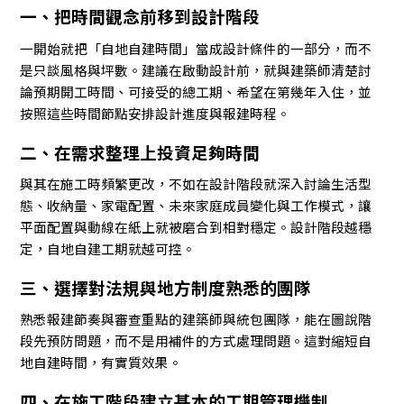
一、把時間觀念前移到設計階段
一開始就把「自地自建時間」當成設計條件的一部分，而不
是只談風格與坪數。建議在啟動設計前，就與建築師清楚討
論預期開工時間、可接受的總工期、希望在第幾年入住，並
按照這些時間節點安排設計進度與報建時程。
二、在需求整理上投資足夠時間
與其在施工時頻繁更改，不如在設計階段就深入討論生活型
態、收納量、家電配置、未來家庭成員變化與工作模式，讓
平面配置與動線在紙上就被磨合到相對穩定。設計階段越穩
定，自地自建工期就越可控。
三、選擇對法規與地方制度熟悉的團隊
熟悉報建節奏與審查重點的建築師與統包團隊，能在圖說階
段先預防問題，而不是用補件的方式處理問題。這對縮短自
地自建時間，有實質效果。
四、在施工階段建立基本的工期管理機制