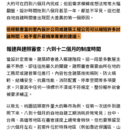
大約可在四到六個月內完成；但若需求模糊或想法常常大幅
翻盤，設計時間拖到八個月甚至一年，都並不罕見。這也是
自地自建時間會出現巨大差異的第一個原因。
但經驗豐富的室內設計公司或建築工程公司可以縮短許多討
論時間，給予客戶最精準專業的建議。
報建與建照審查：六到十二個月的制度時間
當設計定案後，建築師會進入報建階段。這一段是多數屋主
最不熟悉、卻往往拖最久的關鍵。建照審查需要由所在地的
工務局或建管單位進行，內容包含建築技術規則、防火規
範、結構安全、抗震性能、消防配置、停車空間等多項要
求。只要其中任何一項標示不清或不符規定，整份報件就會
被要求補正。
以新北、桃園這類案件量大的縣市為例，從第一次送件到建
照下來，八到十個月的自地自建工期消耗非常常見；台中、
台南、高雄等地區在審查速度上通常會稍快，但也要預留至
少六個月左右。若案件位於特殊地區（例如靠近保護區、山