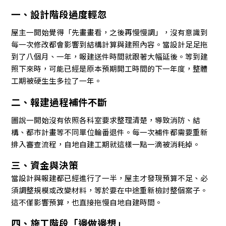
一、設計階段過度輕忽
屋主一開始覺得「先畫畫看，之後再慢慢調」，沒有意識到
每一次修改都會影響到結構計算與建照內容。當設計足足拖
到了八個月、一年，報建送件時間就跟著大幅延後。等到建
照下來時，可能已經是原本預期開工時間的下一年度，整體
工期被硬生生多拉了一年。
二、報建過程補件不斷
圖說一開始沒有依照各科室要求整理清楚，導致消防、結
構、都市計畫等不同單位輪番退件。每一次補件都需要重新
排入審查流程，自地自建工期就這樣一點一滴被消耗掉。
三、資金與決策
當設計與報建都已經進行了一半，屋主才發現預算不足、必
須調整規模或改變材料，等於要在中途重新檢討整個案子。
這不僅影響預算，也直接拖慢自地自建時間。
四、施工階段「邊做邊想」