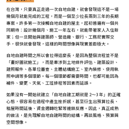
在台灣，只要真正走過一次自地自建，就會發現這不是一場
幾個月就能完成的工程，而是一個至少拉長兩到三年的長期
專案。許多第一次接觸自地自建的屋主，起初普遍有一個共
同期待：設計幾個月、施工一年左右，就能帶著家人入住新
家；但一旦開始與建築師、營造廠、銀行、工務局實際交
手，很快就會發現，這樣的時間想像與現實差距極大。
自地自建時間之所以會拉得這麼長，是因為整個流程並不是
「畫好圖就施工」，而是牽涉到土地條件評估、建築設計、
建照報件、各單位審查、主體結構施工、室內裝修、使用執
照申請等多個環節。每一個環節都需要時間，也都可能因為
補件、變更、天氣、工班排程等因素而延誤。
如果沒有一開始就建立「自地自建工期就是 2～3 年」的正確
心態，很容易在過程中產生挫折感，甚至衍生出預算拉長、
租屋時間延後、資金週轉吃緊等連鎖反應。因此，真正成熟
的做法，是先理解自地自建時間的結構，再談風格、預算與
空間想像。