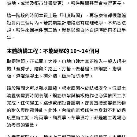
坡地、或涉及都市計畫變更），報件時間甚至會拉得更長。
這一階段的時間本質上是「制度時間」，再怎麼催都很難縮
短到兩三個月內。若前期設計階段沒有處理乾淨、不熟悉法
規，報件來回補件兩三輪，就足以讓自地自建時間再多出半
年。
主體結構工程：不能硬壓的 10～14 個月
取得建照、正式開工之後，自地自建才真正進入一般人眼中
的「蓋房子」階段：挖土、打樁、做基礎、綁鋼筋、搭模
板、澆灌混凝土、砌外牆、做屋頂防水等。
這段時間之所以難以壓縮，根本原因在於結構安全。混凝土
澆置後需要時間養護，鋼筋綁紮與模板施作也必須依照工序
完成，任何趕工、跳步或縮短養護期，都會直接影響建築物
的耐久與耐震性能。此外，台灣的氣候條件本身就不利於過
度壓縮工期，梅雨季、颱風季、冬季濕冷，都是施工現場必
須考量的變數。
在實務經驗中，一棟地上三到四層的自地自建透天，主體結