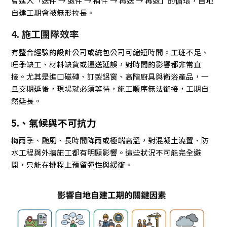
會進入「送件 → 退件 → 補件 → 再送 → 再退」的循環，自地
自建工期會被無形拉長。
4. 施工團隊效率
有整合經驗的設計公司或統包公司可縮短時間。工班不足、
旺季缺工、材料缺貨或運送延誤，對時間的影響都非常直
接。尤其是進口磁磚、訂製鋁窗、高階廚具與衛浴產品，一
旦交期延後，現場就必須等待，施工順序無法銜接，工期自
然延長。
5.、氣候與不可抗力
梅雨季、颱風、長時間降雨或極端高溫，對混凝土澆置、防
水工程與外牆施工都有明顯影響。這些狀況不可能完全避
開，只能在排程上預留彈性與緩衝。