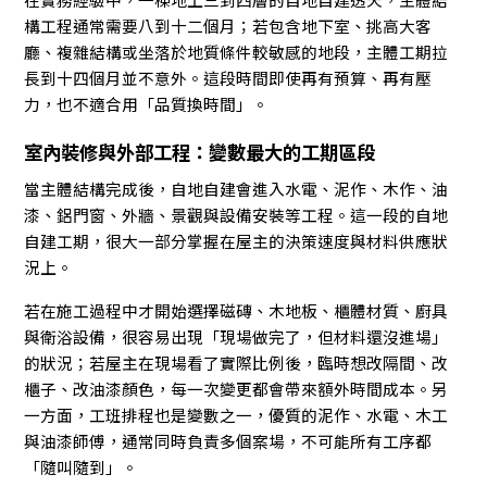
構工程通常需要八到十二個月；若包含地下室、挑高大客
廳、複雜結構或坐落於地質條件較敏感的地段，主體工期拉
長到十四個月並不意外。這段時間即使再有預算、再有壓
力，也不適合用「品質換時間」。
室內裝修與外部工程：變數最大的工期區段
當主體結構完成後，自地自建會進入水電、泥作、木作、油
漆、鋁門窗、外牆、景觀與設備安裝等工程。這一段的自地
自建工期，很大一部分掌握在屋主的決策速度與材料供應狀
況上。
若在施工過程中才開始選擇磁磚、木地板、櫃體材質、廚具
與衛浴設備，很容易出現「現場做完了，但材料還沒進場」
的狀況；若屋主在現場看了實際比例後，臨時想改隔間、改
櫃子、改油漆顏色，每一次變更都會帶來額外時間成本。另
一方面，工班排程也是變數之一，優質的泥作、水電、木工
與油漆師傅，通常同時負責多個案場，不可能所有工序都
「隨叫隨到」。