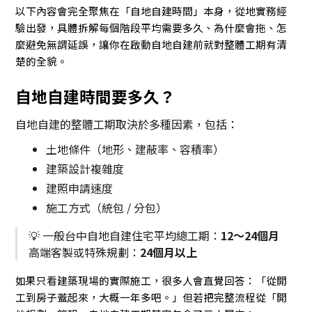
以下內容會完全聚焦在「自地自建時間」本身，從地實務經
驗出發，具體拆解每個階段平均需要多久、為什麼會拖、怎
麼避免無謂延誤，讓你在啟動自地自建前就對整體工期有清
楚的全貌。
自地自建時間要多久？
自地自建的整體工期取決於多種因素，包括：
土地條件（地形、建蔽率、容積率）
建築設計複雜度
建照申請速度
施工方式（統包 / 分包）
💡 一般台中自地自建住宅平均總工期：
12～24個月
高端客製或特殊規劃：
24個月以上
如果只看建築現場的實際施工，很多人會直覺回答：「從開
工到房子蓋起來，大概一年多吧。」但若把完整流程從「開