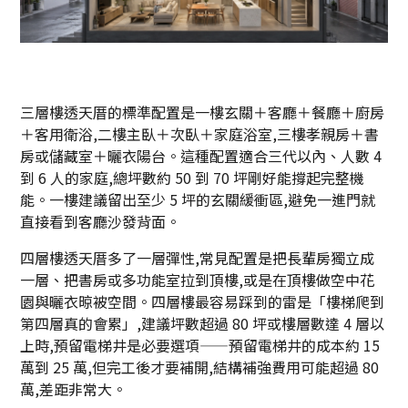
三層樓透天厝的標準配置是一樓玄關＋客廳＋餐廳＋廚房
＋客用衛浴,二樓主臥＋次臥＋家庭浴室,三樓孝親房＋書
房或儲藏室＋曬衣陽台。這種配置適合三代以內、人數 4
到 6 人的家庭,總坪數約 50 到 70 坪剛好能撐起完整機
能。一樓建議留出至少 5 坪的玄關緩衝區,避免一進門就
直接看到客廳沙發背面。
四層樓透天厝多了一層彈性,常見配置是把長輩房獨立成
一層、把書房或多功能室拉到頂樓,或是在頂樓做空中花
園與曬衣晾被空間。四層樓最容易踩到的雷是「樓梯爬到
第四層真的會累」,建議坪數超過 80 坪或樓層數達 4 層以
上時,預留電梯井是必要選項——預留電梯井的成本約 15
萬到 25 萬,但完工後才要補開,結構補強費用可能超過 80
萬,差距非常大。