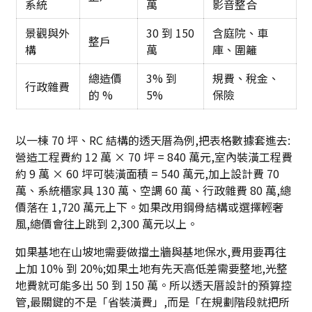
系統
萬
影音整合
景觀與外
30 到 150
含庭院、車
整戶
構
萬
庫、圍籬
總造價
3% 到
規費、稅金、
行政雜費
的 %
5%
保險
以一棟 70 坪、RC 結構的透天厝為例,把表格數據套進去:
營造工程費約 12 萬 × 70 坪 = 840 萬元,室內裝潢工程費
約 9 萬 × 60 坪可裝潢面積 = 540 萬元,加上設計費 70
萬、系統櫃家具 130 萬、空調 60 萬、行政雜費 80 萬,總
價落在 1,720 萬元上下。如果改用鋼骨結構或選擇輕奢
風,總價會往上跳到 2,300 萬元以上。
如果基地在山坡地需要做擋土牆與基地保水,費用要再往
上加 10% 到 20%;如果土地有先天高低差需要整地,光整
地費就可能多出 50 到 150 萬。所以透天厝設計的預算控
管,最關鍵的不是「省裝潢費」,而是「在規劃階段就把所