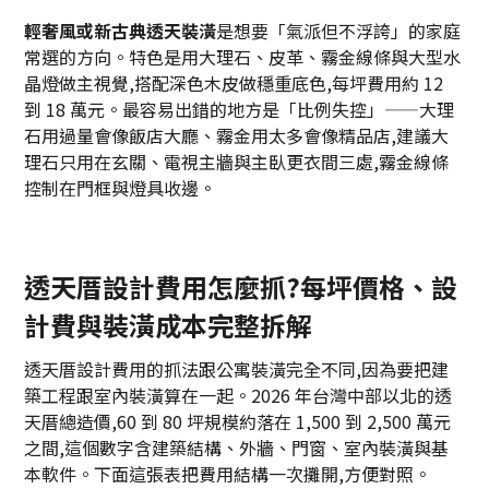
輕奢風或新古典透天裝潢
是想要「氣派但不浮誇」的家庭
常選的方向。特色是用大理石、皮革、霧金線條與大型水
晶燈做主視覺,搭配深色木皮做穩重底色,每坪費用約 12
到 18 萬元。最容易出錯的地方是「比例失控」——大理
石用過量會像飯店大廳、霧金用太多會像精品店,建議大
理石只用在玄關、電視主牆與主臥更衣間三處,霧金線條
控制在門框與燈具收邊。
透天厝設計費用怎麼抓?每坪價格、設
計費與裝潢成本完整拆解
透天厝設計費用的抓法跟公寓裝潢完全不同,因為要把建
築工程跟室內裝潢算在一起。2026 年台灣中部以北的透
天厝總造價,60 到 80 坪規模約落在 1,500 到 2,500 萬元
之間,這個數字含建築結構、外牆、門窗、室內裝潢與基
本軟件。下面這張表把費用結構一次攤開,方便對照。