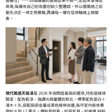
連續性」——四個樓層的風格如果不統一,走起來會像逛
商場,每層有自己的氛圍但缺少整體感。所以選風格之前
要先決定一條主視覺軸,再讓每一層在這條軸線上做變
奏。
現代風透天裝潢
是 2026 年詢問度最高的選項,特色是線條
簡潔、配色乾淨、強調光與量體的對比。標準配色是白＋
淺木＋灰,搭配局部金屬或黑色線條收邊,每坪室內裝修費
用約 8 到 12 萬元。優點是耐看、好搭家具、好維護,缺點