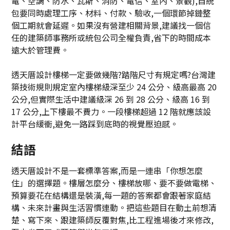
電、空調、防水、瓦斯、消防、電信、室內、景觀),自統
包要同時處理工序、材料、付款、驗收,一個環節掉鏈整
個工期就會延遲。如果沒有營建相關背景,建議找一個信
任的建築師事務所或統包公司全權負責,省下的時間成本
遠大於管理費。
透天厝設計樓梯一定要做幾階?踏階尺寸有規定嗎?台灣建
築技術規則規定室內樓梯級深至少 24 公分、級高最高 20
公分,但實際生活中建議級深 26 到 28 公分、級高 16 到
17 公分,上下樓最不費力。一段樓梯超過 12 階就應該設
計平台緩衝,避免一路踩到底時的視覺壓迫感。
結語
透天厝設計不是一套標準答案,而是一連串「你想怎麼
住」的選擇題。樓層怎麼分、樓梯放哪、要不要做電梯、
預算要花在結構還是裝潢,每一題的答案都會跟著家庭結
構、未來計畫與生活習慣連動。把這些題目在動土前想清
楚、寫下來、跟建築師反覆對焦,比工程進場後才來修改,