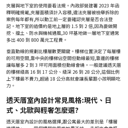
夾層與地下室的使用要看法規。內政部營建署 2023 年函
釋明確規範,夾層面積須計入容積,違法夾層被檢舉拆除的
案例每年都有,所以動工前一定要確認夾層是否合法登
記。地下室的造價約是地上層的 1.5 到 2 倍,因為要做開
挖、擋土、防水與機械通風,30 坪基地做一層地下室通常
多出 400 到 800 萬元工程費。
垂直動線的規劃比樓層數更關鍵。樓梯位置決定了每層樓
的可用空間,靠中央的樓梯佔空間但動線最短,靠邊的樓梯
讓每層多 2 到 3 坪可用面積但動線會繞。一般建議透天厝
的樓梯級高 16 到 17 公分、級深 26 到 28 公分,這個比例
上下樓最不費力,超過 18 公分高就會讓長輩跟小孩明顯吃
力。
透天厝室內設計常見風格:現代、日
式、北歐與輕奢怎麼選?
透天厝室內設計的風格選擇,跟公寓最大的差別是「樓層