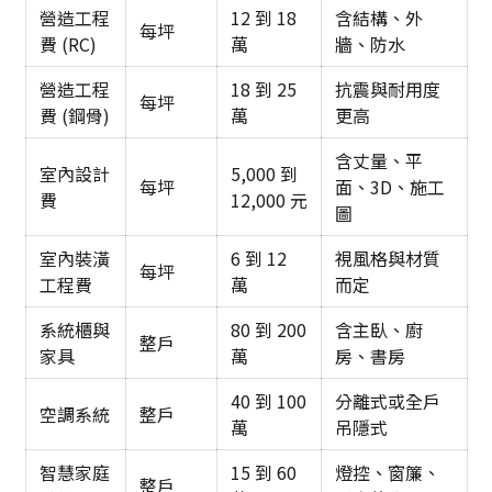
營造工程
12 到 18
含結構、外
每坪
費 (RC)
萬
牆、防水
營造工程
18 到 25
抗震與耐用度
每坪
費 (鋼骨)
萬
更高
含丈量、平
室內設計
5,000 到
每坪
面、3D、施工
費
12,000 元
圖
室內裝潢
6 到 12
視風格與材質
每坪
工程費
萬
而定
系統櫃與
80 到 200
含主臥、廚
整戶
家具
萬
房、書房
40 到 100
分離式或全戶
空調系統
整戶
萬
吊隱式
智慧家庭
15 到 60
燈控、窗簾、
整戶