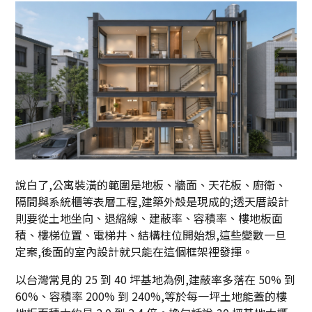
說白了,公寓裝潢的範圍是地板、牆面、天花板、廚衛、
隔間與系統櫃等表層工程,建築外殼是現成的;透天厝設計
則要從土地坐向、退縮線、建蔽率、容積率、樓地板面
積、樓梯位置、電梯井、結構柱位開始想,這些變數一旦
定案,後面的室內設計就只能在這個框架裡發揮。
以台灣常見的 25 到 40 坪基地為例,建蔽率多落在 50% 到
60%、容積率 200% 到 240%,等於每一坪土地能蓋的樓