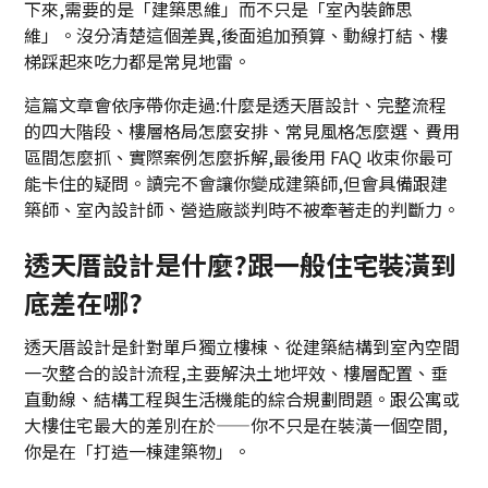
下來,需要的是「建築思維」而不只是「室內裝飾思
維」。沒分清楚這個差異,後面追加預算、動線打結、樓
梯踩起來吃力都是常見地雷。
這篇文章會依序帶你走過:什麼是透天厝設計、完整流程
的四大階段、樓層格局怎麼安排、常見風格怎麼選、費用
區間怎麼抓、實際案例怎麼拆解,最後用 FAQ 收束你最可
能卡住的疑問。讀完不會讓你變成建築師,但會具備跟建
築師、室內設計師、營造廠談判時不被牽著走的判斷力。
透天厝設計是什麼?跟一般住宅裝潢到
底差在哪?
透天厝設計是針對單戶獨立樓棟、從建築結構到室內空間
一次整合的設計流程,主要解決土地坪效、樓層配置、垂
直動線、結構工程與生活機能的綜合規劃問題。跟公寓或
大樓住宅最大的差別在於——你不只是在裝潢一個空間,
你是在「打造一棟建築物」。