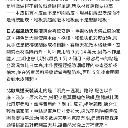
是稍微做得不到位就會顯得單調,所以材質選擇要拉高
——木皮挑實木皮而不是印刷貼皮、燈具挑線型崁燈而不
是傳統圓崁、地板挑超耐磨木地板而不是塑膠地板。
日式禪風透天裝潢
適合喜歡安靜、重視收納與儀式感的家
庭。特色是大量使用木紋、格柵、和紙與低彩度配色,常
見手法是把樓梯間做成格柵牆、客廳天花做木格延伸、玄
關鋪石材區隔內外。每坪費用約 9 到 14 萬元,因為木作量
體大,工期也會比現代風長 1 到 2 個月。最容易卡的點是
台灣濕氣比日本高,木作要選經過防潮處理的東南亞松或
柚木,並在浴室與廚房牆背做完整防水,否則 5 年後會明顯
看到木皮翹起。
北歐風透天裝潢
走的是「明亮＋溫潤」路線,配色以白
底、淺灰、原木為主,搭配少量莫蘭迪色點綴,整體感比現
代風更柔和。每坪費用約 7 到 11 萬元,相對親民,適合年
輕首購家庭。重點是窗戶尺寸要拉大,採光不夠時整體氛
圍會變得平淡;台灣多數透天基地寬度有限,建議客廳採用
通樓挑高設計或開設天井,讓自然光從上方補進來。