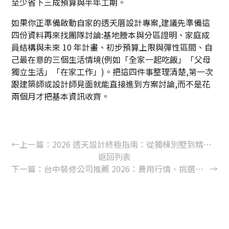
至少省下三成預算與半年工期。
如果你正準備啟動自家的透天厝設計專案,建議先準備這
四份資料再來找團隊討論:基地謄本與分區證明、家庭成
員結構與未來 10 年計畫、初步預算上限與彈性區間、自
己最在意的三個生活情境(例如「全家一起吃飯」「父母
獨立生活」「在家工作」)。把這四件事整理清楚,第一次
跟建築師或設計師見面就能直接進到方案討論,而不是花
兩個月才把基本資訊收齊。
←
上一篇：
2026 透天設計終極指南：從獨棟別墅到精緻透天，打造未來感的理想生活
返回列表
下一篇：
台中裝修公司推薦 2026：費用行情、挑選重點與合約檢查全攻略
→