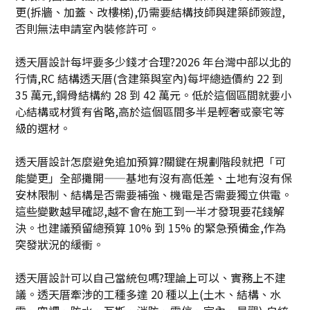
更(拆牆、加蓋、改樓梯),仍需要結構技師與建築師簽證,
否則無法申請室內裝修許可。
透天厝設計每坪要多少錢才合理?2026 年台灣中部以北的
行情,RC 結構透天厝(含建築與室內)每坪總造價約 22 到
35 萬元,鋼骨結構約 28 到 42 萬元。低於這個區間就要小
心結構或材質有省略,高於這個區間多半是輕奢或豪宅等
級的選材。
透天厝設計怎麼避免追加預算?關鍵在規劃階段就把「可
能變更」全部攤開——基地有沒有高低差、土地有沒有保
安林限制、結構是否需要補強、機電是否需要獨立供電。
這些變數越早確認,越不會在施工到一半才發現要花錢解
決。也建議預留總預算 10% 到 15% 的緊急預備金,作為
突發狀況的緩衝。
透天厝設計可以自己當統包嗎?理論上可以、實務上不建
議。透天厝牽涉的工種多達 20 種以上(土木、結構、水