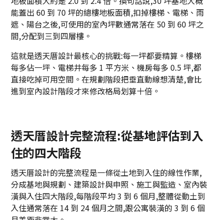
地板面積大約是 2.0 到 2.4 倍。換句話說,30 坪基地大概
能蓋出 60 到 70 坪的總樓地板面積,扣掉樓梯、電梯、雨
遮、陽台之後,可使用的室內坪數通常落在 50 到 60 坪之
間,分配到三到四層樓。
這就是透天厝設計最核心的挑戰:每一坪都要精算。樓梯
每多佔一坪、電梯井每多 1 平方米、機房每多 0.5 坪,都
直接吃掉可用空間。在規劃階段把垂直動線想清楚,會比
進到室內設計階段才來修改格局划算十倍。
透天厝設計完整流程:從基地評估到入
住的四大階段
透天厝設計的完整流程是一條從土地到入住的線性作業,
分成基地與規劃、建築設計與申照、施工與監造、室內裝
潢與入住四大階段,每階段平均 3 到 6 個月,整體從動土到
入住通常落在 14 到 24 個月之間,跟公寓裝潢的 3 到 6 個
月差距非常大。