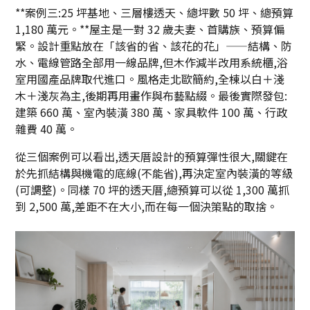
**案例三:25 坪基地、三層樓透天、總坪數 50 坪、總預算
1,180 萬元。**屋主是一對 32 歲夫妻、首購族、預算偏
緊。設計重點放在「該省的省、該花的花」——結構、防
水、電線管路全部用一線品牌,但木作減半改用系統櫃,浴
室用國產品牌取代進口。風格走北歐簡約,全棟以白＋淺
木＋淺灰為主,後期再用畫作與布藝點綴。最後實際發包:
建築 660 萬、室內裝潢 380 萬、家具軟件 100 萬、行政
雜費 40 萬。
從三個案例可以看出,透天厝設計的預算彈性很大,關鍵在
於先抓結構與機電的底線(不能省),再決定室內裝潢的等級
(可調整)。同樣 70 坪的透天厝,總預算可以從 1,300 萬抓
到 2,500 萬,差距不在大小,而在每一個決策點的取捨。