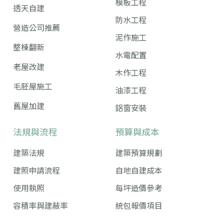
模板工程
透天自建
防水工程
營造公司推薦
泥作施工
整棟翻新
水電配置
老屋改建
木作工程
毛胚屋施工
油漆工程
舊屋加建
鋁窗安裝
法規與流程
預算與成本
建築法規
建築預算規劃
建照申請流程
自地自建成本
使用執照
每坪造價參考
容積率與建蔽率
統包報價項目