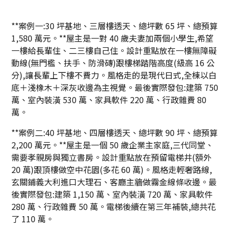
**案例一:30 坪基地、三層樓透天、總坪數 65 坪、總預算
1,580 萬元。**屋主是一對 40 歲夫妻加兩個小學生,希望
一樓給長輩住、二三樓自己住。設計重點放在一樓無障礙
動線(無門檻、扶手、防滑磚)跟樓梯踏階高度(級高 16 公
分),讓長輩上下樓不費力。風格走的是現代日式,全棟以白
底＋淺橡木＋深灰收邊為主視覺。最後實際發包:建築 750
萬、室內裝潢 530 萬、家具軟件 220 萬、行政雜費 80
萬。
**案例二:40 坪基地、四層樓透天、總坪數 90 坪、總預算
2,200 萬元。**屋主是一個 50 歲企業主家庭,三代同堂、
需要孝親房與獨立書房。設計重點放在預留電梯井(額外
20 萬)跟頂樓做空中花園(多花 60 萬)。風格走輕奢路線,
玄關鋪義大利進口大理石、客廳主牆做霧金線條收邊。最
後實際發包:建築 1,150 萬、室內裝潢 720 萬、家具軟件
280 萬、行政雜費 50 萬。電梯後續在第三年補裝,總共花
了 110 萬。