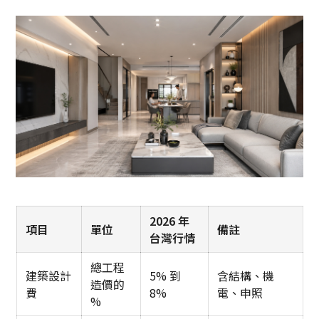
2026 年
項目
單位
備註
台灣行情
總工程
建築設計
5% 到
含結構、機
造價的
費
8%
電、申照
%