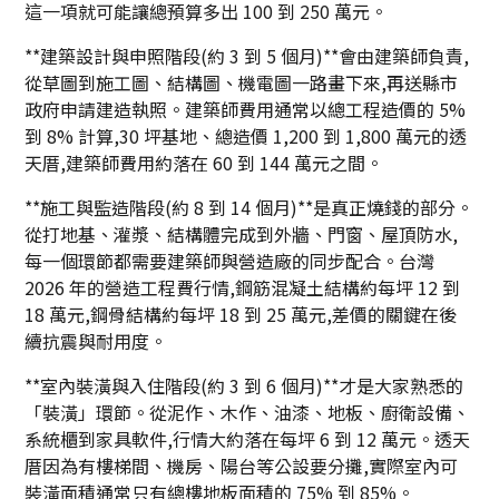
這一項就可能讓總預算多出 100 到 250 萬元。
**建築設計與申照階段(約 3 到 5 個月)**會由建築師負責,
從草圖到施工圖、結構圖、機電圖一路畫下來,再送縣市
政府申請建造執照。建築師費用通常以總工程造價的 5%
到 8% 計算,30 坪基地、總造價 1,200 到 1,800 萬元的透
天厝,建築師費用約落在 60 到 144 萬元之間。
**施工與監造階段(約 8 到 14 個月)**是真正燒錢的部分。
從打地基、灌漿、結構體完成到外牆、門窗、屋頂防水,
每一個環節都需要建築師與營造廠的同步配合。台灣
2026 年的營造工程費行情,鋼筋混凝土結構約每坪 12 到
18 萬元,鋼骨結構約每坪 18 到 25 萬元,差價的關鍵在後
續抗震與耐用度。
**室內裝潢與入住階段(約 3 到 6 個月)**才是大家熟悉的
「裝潢」環節。從泥作、木作、油漆、地板、廚衛設備、
系統櫃到家具軟件,行情大約落在每坪 6 到 12 萬元。透天
厝因為有樓梯間、機房、陽台等公設要分攤,實際室內可
裝潢面積通常只有總樓地板面積的 75% 到 85%。