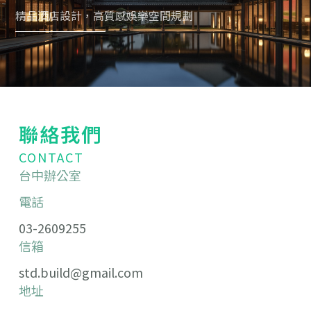
夜店空間規劃
精品酒店設計，高質感娛樂空間規劃
聯絡我們
CONTACT
台中辦公室
電話
03-2609255
信箱
std.build@gmail.com
地址