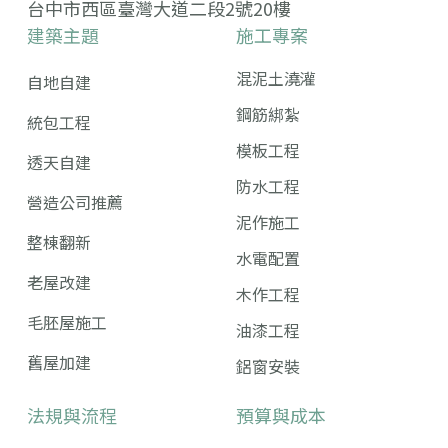
台中市西區臺灣大道二段2號20樓
建築主題
施工專案
混泥土澆灌
自地自建
鋼筋綁紮
統包工程
模板工程
透天自建
防水工程
營造公司推薦
泥作施工
整棟翻新
水電配置
老屋改建
木作工程
毛胚屋施工
油漆工程
舊屋加建
鋁窗安裝
法規與流程
預算與成本