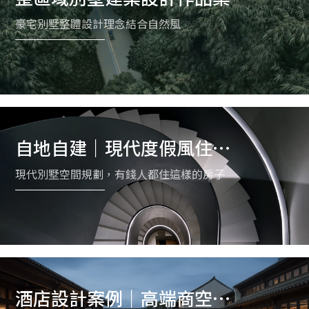
豪宅別墅整體設計理念結合自然風
自地自建｜現代度假風住宅
規劃案例
現代別墅空間規劃，有錢人都住這樣的房子
酒店設計案例｜高端商空與