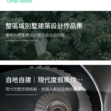
Other works
整區域別墅建築設計作品集
豪宅別墅整體設計理念結合自然風
自地自建｜現代度假風住宅
規劃案例
現代別墅空間規劃，有錢人都住這樣的房子