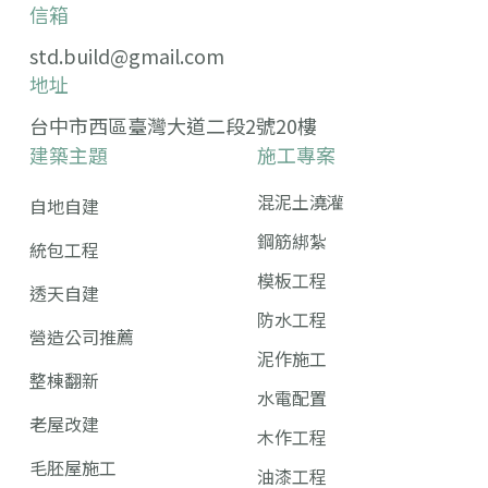
信箱
std.build@gmail.com
地址
台中市西區臺灣大道二段2號20樓
建築主題
施工專案
混泥土澆灌
自地自建
鋼筋綁紮
統包工程
模板工程
透天自建
防水工程
營造公司推薦
泥作施工
整棟翻新
水電配置
老屋改建
木作工程
毛胚屋施工
油漆工程