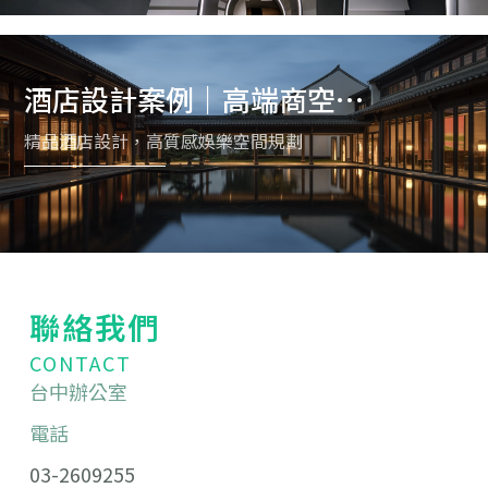
酒店設計案例｜高端商空與
夜店空間規劃
精品酒店設計，高質感娛樂空間規劃
聯絡我們
CONTACT
台中辦公室
電話
03-2609255