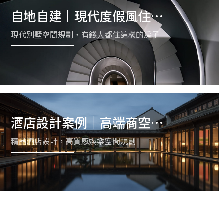
自地自建｜現代度假風住宅
規劃案例
現代別墅空間規劃，有錢人都住這樣的房子
酒店設計案例｜高端商空與
夜店空間規劃
精品酒店設計，高質感娛樂空間規劃