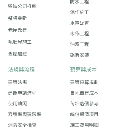
防水工程
營造公司推薦
泥作施工
整棟翻新
水電配置
老屋改建
木作工程
毛胚屋施工
油漆工程
舊屋加建
鋁窗安裝
法規與流程
預算與成本
建築法規
建築預算規劃
建照申請流程
自地自建成本
使用執照
每坪造價參考
容積率與建蔽率
統包報價項目
消防安全檢查
施工費用明細