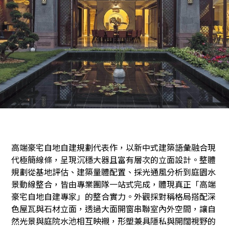
高端豪宅自地自建規劃代表作，以新中式建築語彙融合現
代極簡線條，呈現沉穩大器且富有層次的立面設計。整體
規劃從基地評估、建築量體配置、採光通風分析到庭園水
景動線整合，皆由專業團隊一站式完成，體現真正「高端
豪宅自地自建專家」的整合實力。外觀採對稱格局搭配深
色屋瓦與石材立面，透過大面開窗串聯室內外空間，讓自
然光景與庭院水池相互映襯，形塑兼具隱私與開闊視野的