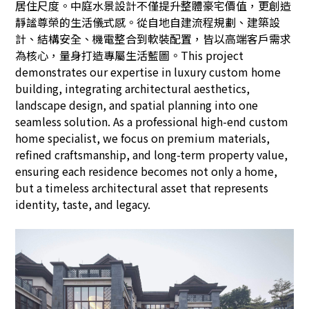
居住尺度。中庭水景設計不僅提升整體豪宅價值，更創造
靜謐尊榮的生活儀式感。從自地自建流程規劃、建築設
計、結構安全、機電整合到軟裝配置，皆以高端客戶需求
為核心，量身打造專屬生活藍圖。This project
demonstrates our expertise in luxury custom home
building, integrating architectural aesthetics,
landscape design, and spatial planning into one
seamless solution. As a professional high-end custom
home specialist, we focus on premium materials,
refined craftsmanship, and long-term property value,
ensuring each residence becomes not only a home,
but a timeless architectural asset that represents
identity, taste, and legacy.