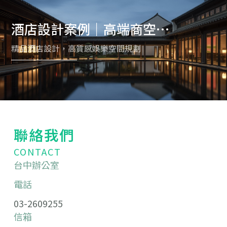
酒店設計案例｜高端商空與
夜店空間規劃
精品酒店設計，高質感娛樂空間規劃
聯絡我們
CONTACT
台中辦公室
電話
03-2609255
信箱