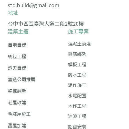
std.build@gmail.com
地址
台中市西區臺灣大道二段2號20樓
建築主題
施工專案
混泥土澆灌
自地自建
鋼筋綁紮
統包工程
模板工程
透天自建
防水工程
營造公司推薦
泥作施工
整棟翻新
水電配置
老屋改建
木作工程
毛胚屋施工
油漆工程
舊屋加建
鋁窗安裝