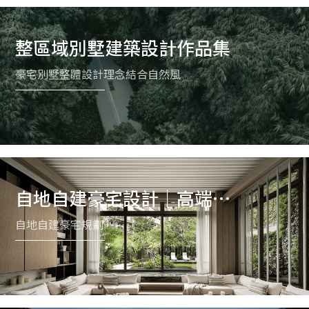
整區域別墅建築設計作品集
豪宅別墅整體設計理念結合自然風
自地自建豪宅設計｜高端住
宅空間規劃案例
自地自建豪宅規劃