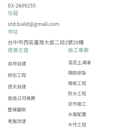
03-2609255
信箱
std.build@gmail.com
地址
台中市西區臺灣大道二段2號20樓
建築主題
施工專案
混泥土澆灌
自地自建
鋼筋綁紮
統包工程
模板工程
透天自建
防水工程
營造公司推薦
泥作施工
整棟翻新
水電配置
老屋改建
木作工程