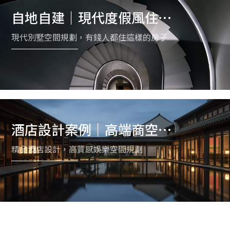
自地自建｜現代度假風住宅
規劃案例
現代別墅空間規劃，有錢人都住這樣的房子
酒店設計案例｜高端商空與
夜店空間規劃
精品酒店設計，高質感娛樂空間規劃