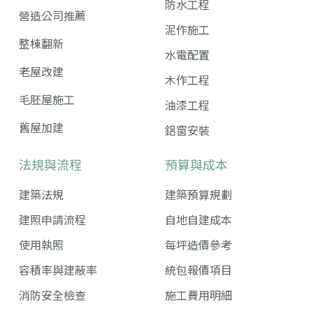
防水工程
營造公司推薦
泥作施工
整棟翻新
水電配置
老屋改建
木作工程
毛胚屋施工
油漆工程
舊屋加建
鋁窗安裝
法規與流程
預算與成本
建築法規
建築預算規劃
建照申請流程
自地自建成本
使用執照
每坪造價參考
容積率與建蔽率
統包報價項目
消防安全檢查
施工費用明細